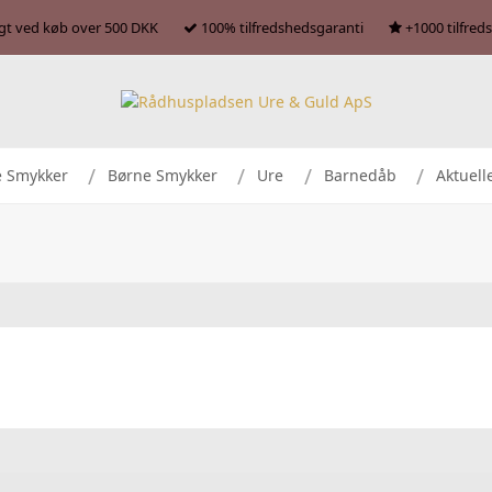
agt ved køb over 500 DKK
100% tilfredshedsgaranti
+1000 tilfred
e Smykker
Børne Smykker
Ure
Barnedåb
Aktuell