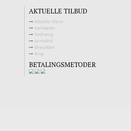
AKTUELLE TILBUD
Aktuelle tilbud
Halskæder
Vedhæng
Armbånd
Ørestikker
Ring
BETALINGSMETODER