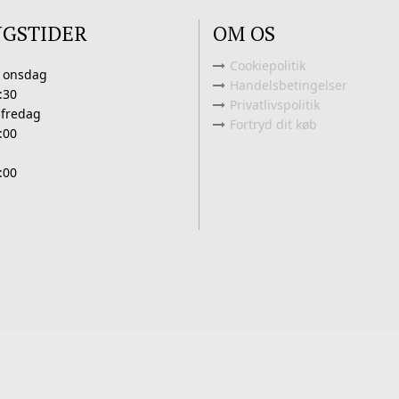
NGSTIDER
OM OS
Cookiepolitik
 onsdag
Handelsbetingelser
:30
Privatlivspolitik
 fredag
Fortryd dit køb
:00
:00