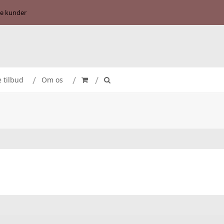
se kunder
e tilbud
Om os