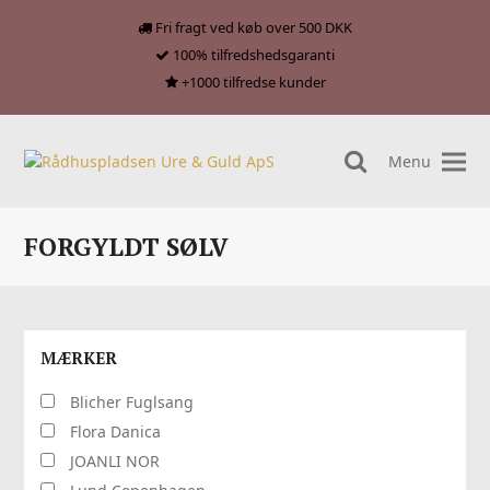
Fri fragt ved køb over 500 DKK
100% tilfredshedsgaranti
+1000 tilfredse kunder
Menu
search
FORGYLDT SØLV
MÆRKER
Blicher Fuglsang
Flora Danica
JOANLI NOR