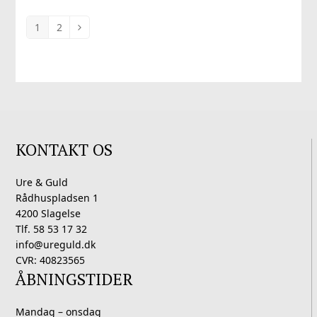
1
2
KONTAKT OS
Ure & Guld
Rådhuspladsen 1
4200 Slagelse
Tlf. 58 53 17 32
info@ureguld.dk
CVR: 40823565
ÅBNINGSTIDER
Mandag – onsdag