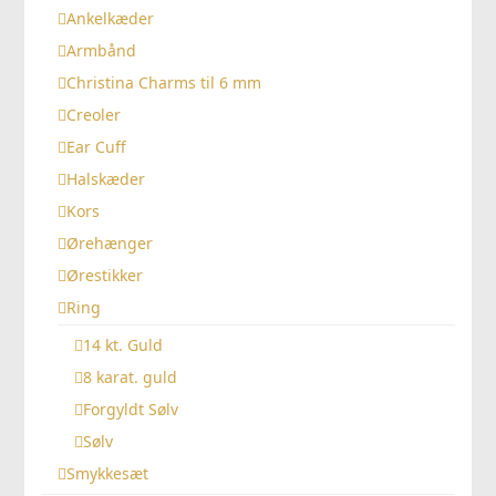
Ankelkæder
Armbånd
Christina Charms til 6 mm
Creoler
Ear Cuff
Halskæder
Kors
Ørehænger
Ørestikker
Ring
14 kt. Guld
8 karat. guld
Forgyldt Sølv
Sølv
Smykkesæt