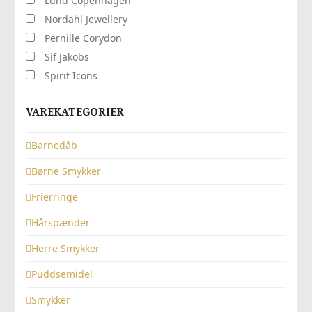
Lund Copenhagen
Nordahl Jewellery
Pernille Corydon
Sif Jakobs
Spirit Icons
VAREKATEGORIER
Barnedåb
Børne Smykker
Frierringe
Hårspænder
Herre Smykker
Puddsemidel
Smykker