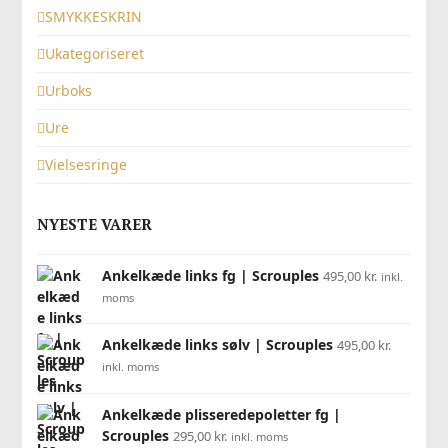
SMYKKESKRIN
Ukategoriseret
Urboks
Ure
Vielsesringe
NYESTE VARER
Ankelkæde links fg | Scrouples
495,00
kr.
inkl.
moms
Ankelkæde links sølv | Scrouples
495,00
kr.
inkl. moms
Ankelkæde plisseredepoletter fg |
Scrouples
295,00
kr.
inkl. moms