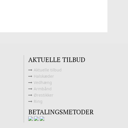
AKTUELLE TILBUD
Aktuelle tilbud
Halskæder
Vedhæng
Armbånd
Ørestikker
Ring
BETALINGSMETODER