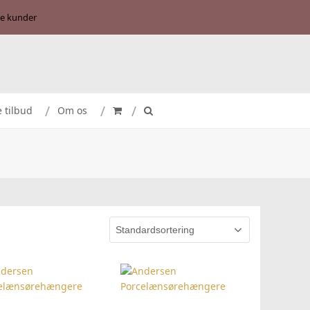
se kunder
e tilbud
Om os
TILFØJ TIL KURV
TILFØJ TIL KURV