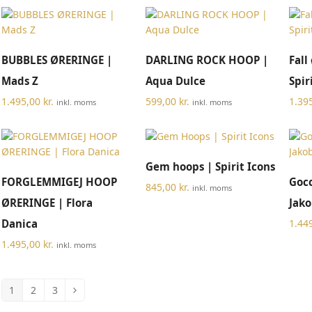
TILFØJ TIL KURV
TILFØJ TIL KURV
BUBBLES ØRERINGE |
DARLING ROCK HOOP |
Fall
Mads Z
Aqua Dulce
Spir
1.495,00
kr.
599,00
kr.
1.39
inkl. moms
inkl. moms
TILFØJ TIL KURV
Gem hoops | Spirit Icons
TILFØJ TIL KURV
FORGLEMMIGEJ HOOP
Gocc
845,00
kr.
inkl. moms
ØRERINGE | Flora
Jako
Danica
1.44
1.495,00
kr.
inkl. moms
1
2
3