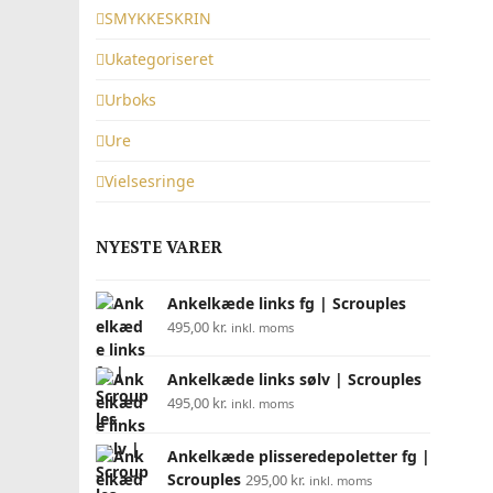
SMYKKESKRIN
Ukategoriseret
Urboks
Ure
Vielsesringe
NYESTE VARER
Ankelkæde links fg | Scrouples
495,00
kr.
inkl. moms
Ankelkæde links sølv | Scrouples
495,00
kr.
inkl. moms
Ankelkæde plisseredepoletter fg |
Scrouples
295,00
kr.
inkl. moms