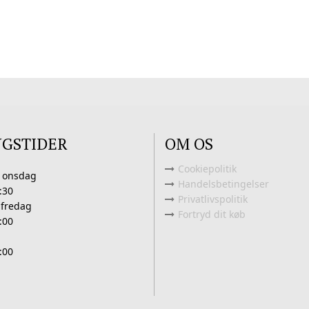
NGSTIDER
OM OS
Cookiepolitik
 onsdag
Handelsbetingelser
:30
Privatlivspolitik
 fredag
Fortryd dit køb
:00
:00