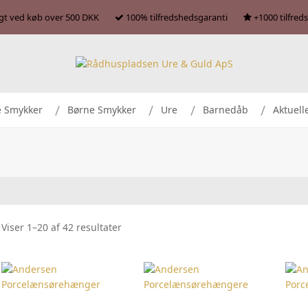
agt ved køb over 500 DKK
100% tilfredshedsgaranti
+1000 tilfred
e Smykker
Børne Smykker
Ure
Barnedåb
Aktuell
Viser 1–20 af 42 resultater
TILFØJ TIL KURV
TILFØJ TIL KURV