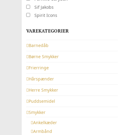
Sif Jakobs
Spirit Icons
VAREKATEGORIER
Barnedåb
Børne Smykker
Frierringe
Hårspænder
Herre Smykker
Puddsemidel
Smykker
Ankelkæder
Armbånd