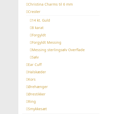
Christina Charms til 6 mm
Creoler
14 kt. Guld
8 karat
Forgyldt
Forgyldt Messing
Messing sterlingsølv Overflade
Sølv
Ear Cuff
Halskæder
Kors
Ørehænger
Ørestikker
Ring
Smykkesæt