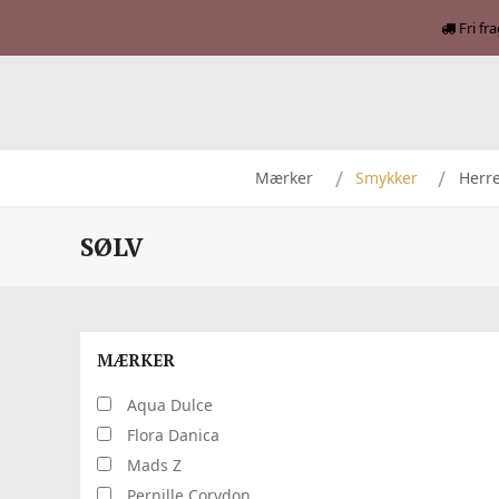
Fri fr
Mærker
Smykker
Herr
SØLV
MÆRKER
Aqua Dulce
Flora Danica
Mads Z
Pernille Corydon