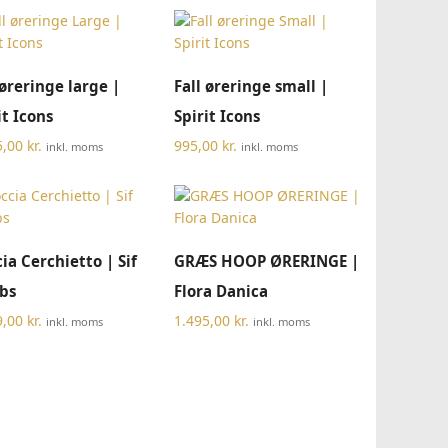
TILFØJ TIL KURV
TILFØJ TIL KURV
 øreringe large |
Fall øreringe small |
it Icons
Spirit Icons
5,00
kr.
995,00
kr.
inkl. moms
inkl. moms
TILFØJ TIL KURV
TILFØJ TIL KURV
ia Cerchietto | Sif
GRÆS HOOP ØRERINGE |
bs
Flora Danica
9,00
kr.
1.495,00
kr.
inkl. moms
inkl. moms