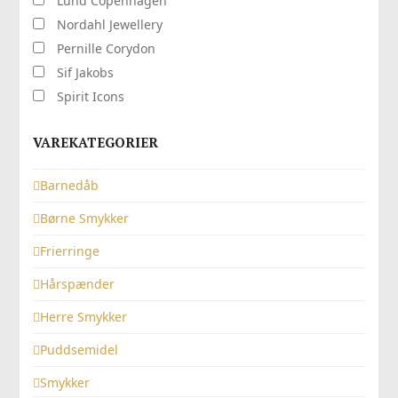
Lund Copenhagen
Nordahl Jewellery
Pernille Corydon
Sif Jakobs
Spirit Icons
VAREKATEGORIER
Barnedåb
Børne Smykker
Frierringe
Hårspænder
Herre Smykker
Puddsemidel
Smykker