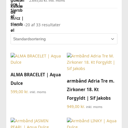
2.695,00
kr.
inkl. moms
Viser 1–20 af 33 resultater
ALMA BRACELET | Aqua
armbånd Adria Tre m.
Dulce
Zirkoner 18. Kt
599,00
kr.
inkl. moms
Forgyldt | Sif Jakobs
949,00
kr.
inkl. moms