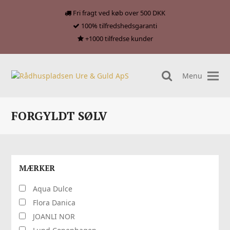
Fri fragt ved køb over 500 DKK
100% tilfredshedsgaranti
+1000 tilfredse kunder
Menu
search
FORGYLDT SØLV
MÆRKER
Aqua Dulce
Flora Danica
JOANLI NOR