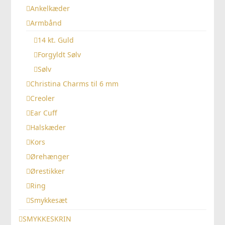
Ankelkæder
Armbånd
14 kt. Guld
Forgyldt Sølv
Sølv
Christina Charms til 6 mm
Creoler
Ear Cuff
Halskæder
Kors
Ørehænger
Ørestikker
Ring
Smykkesæt
SMYKKESKRIN