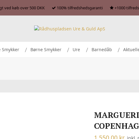
agt ved køb over 500 DKK
100% tilfredshedsgaranti
+1000 tilfred
e Smykker
Børne Smykker
Ure
Barnedåb
Aktuell
MARGUERI
COPENHA
1.550,00
kr.
inkl