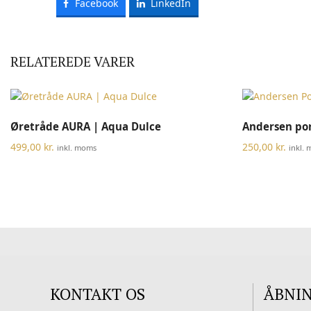
Facebook
LinkedIn
RELATEREDE VARER
TILFØJ TIL KURV
Øretråde AURA | Aqua Dulce
Andersen po
499,00
kr.
250,00
kr.
inkl. moms
inkl.
KONTAKT OS
ÅBNI