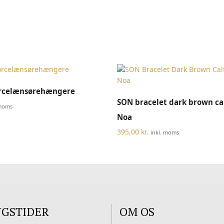
TILFØJ TIL KURV
rcelænsørehængere
VÆLG MULIGHEDER
SON bracelet dark brown cal
 moms
Noa
395,00
kr.
inkl. moms
NGSTIDER
OM OS