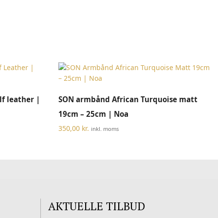
Dette
TILFØJ TIL KURV
f leather |
SON armbånd African Turquoise matt
vare
har
19cm – 25cm | Noa
flere
350,00
kr.
inkl. moms
varianter.
Mulighederne
kan
vælges
på
varesiden
AKTUELLE TILBUD