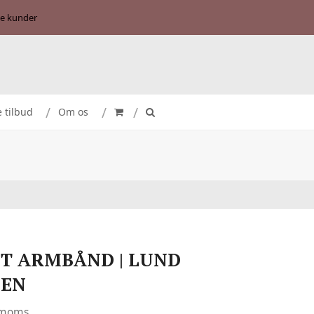
se kunder
e tilbud
Om os
T ARMBÅND | LUND
GEN
. moms