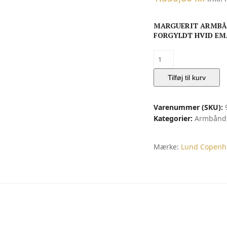
MARGUERIT ARMBÅN
FORGYLDT HVID EMA
MARGUERIT
ARMBÅND
|
Tilføj til kurv
Lund
Copenhagen
Varenummer (SKU):
antal
Kategorier:
Armbånd
Mærke:
Lund Copenh