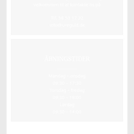
velkommen til at kontakte os på
Tlf. 58 53 17 32
info@ureguld.dk
ÅBNINGSTIDER
Mandag – onsdag
09:30 – 17:30
Torsdag – fredag
09:30 – 18:00
Lørdag
09:30 – 14:00