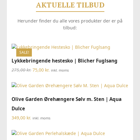
AKTUELLE TILBUD
Herunder finder du alle vores produkter der er på
tilbud:
SALE!
Lykkebringende hestesko | Blicher Fuglsang
Den
Den
275,00
kr.
75,00
kr.
inkl. moms
oprindelige
aktuelle
pris
pris
var:
er:
275,00 kr..
75,00 kr..
Olive Garden Ørehængere Sølv m. Sten | Aqua
Dulce
349,00
kr.
inkl. moms