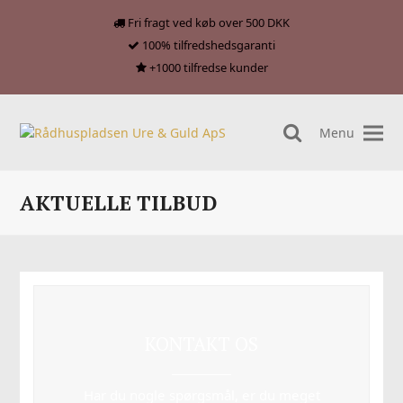
Fri fragt ved køb over 500 DKK
100% tilfredshedsgaranti
+1000 tilfredse kunder
Menu
search
AKTUELLE TILBUD
KONTAKT OS
Har du nogle spørgsmål, er du meget