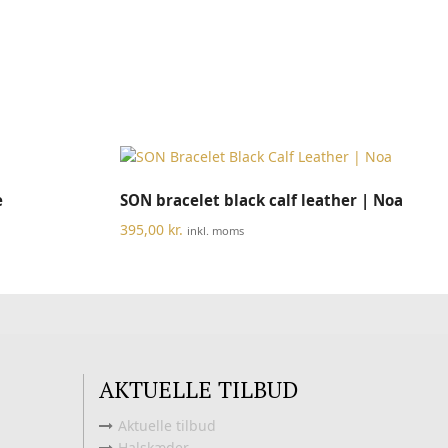
Dette
VÆLG MULIGHEDER
e
SON bracelet black calf leather | Noa
vare
har
395,00
kr.
inkl. moms
flere
varianter.
Mulighederne
kan
vælges
på
varesiden
AKTUELLE TILBUD
Aktuelle tilbud
Halskæder