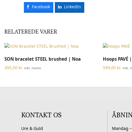
Facebook
LinkedIn
RELATEREDE VARER
Dette
VÆLG MULIGHEDER
SON bracelet STEEL brushed | Noa
Hoops PAVÉ |
vare
har
395,00
kr.
599,00
kr.
inkl. moms
inkl.
flere
varianter.
Mulighederne
kan
vælges
på
varesiden
KONTAKT OS
ÅBNI
Ure & Guld
Mandag –