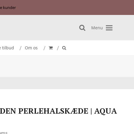
se kunder
Menu
search
e tilbud
Om os
RDEN PERLEHALSKÆDE | AQUA
moms