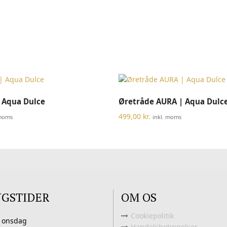
TILFØJ TIL KURV
TILFØJ TIL KURV
 Aqua Dulce
Øretråde AURA | Aqua Dulc
499,00
kr.
 moms
inkl. moms
NGSTIDER
OM OS
Cookiepolitik
 onsdag
Handelsbetingelser