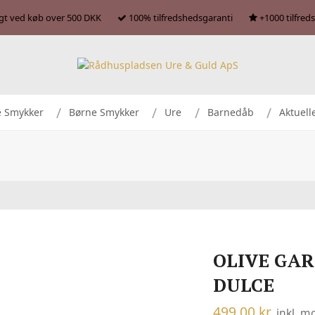
agt ved køb over 500 DKK
100% tilfredshedsgaranti
+1000 tilfred
e Smykker
Børne Smykker
Ure
Barnedåb
Aktuell
OLIVE GA
DULCE
499,00
kr.
inkl. 