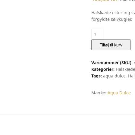
Halskæde i sterling s
forgyldte sølvkugler.
Olive
Garden
Perlehalskæde
Tilføj til kurv
|
Aqua
Varenummer (SKU):
Dulce
Kategorier:
Halskæde
antal
Tags:
aqua dulce
,
Ha
Mærke:
Aqua Dulce