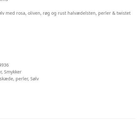
ølv med rosa, oliven, røg og rust halvædelsten, perler & twistet
4936
r
,
Smykker
lskæde
,
perler
,
Sølv