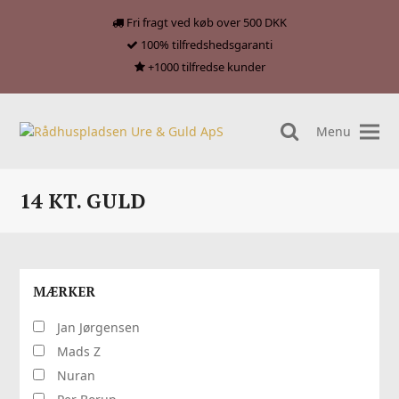
Fri fragt ved køb over 500 DKK
100% tilfredshedsgaranti
+1000 tilfredse kunder
Menu
search
14 KT. GULD
MÆRKER
Jan Jørgensen
Mads Z
Nuran