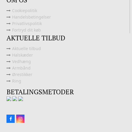
Cookiepolitik
Handelsbetingelser
Privatlivspolitik
Fortryd dit køb
AKTUELLE TILBUD
Aktuelle tilbud
Halskæder
Vedhæng
Armbånd
Ørestikker
Ring
BETALINGSMETODER
Facebook
Instagram