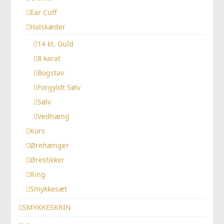
Ear Cuff
Halskæder
14 kt. Guld
8 karat
Bogstav
Forgyldt Sølv
Sølv
Vedhæng
Kors
Ørehænger
Ørestikker
Ring
Smykkesæt
SMYKKESKRIN