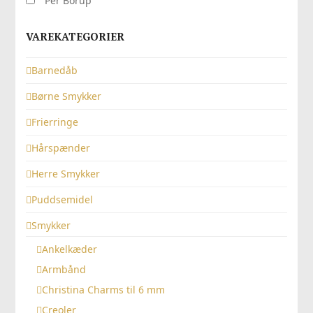
Per Borup
VAREKATEGORIER
Barnedåb
Børne Smykker
Frierringe
Hårspænder
Herre Smykker
Puddsemidel
Smykker
Ankelkæder
Armbånd
Christina Charms til 6 mm
Creoler