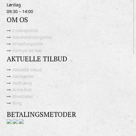
Lørdag
09:30 – 14:00
OM OS
Cookiepolitik
Handelsbetingelser
Privatlivspolitik
Fortryd dit køb
AKTUELLE TILBUD
Aktuelle tilbud
Halskæder
Vedhæng
Armbånd
Ørestikker
Ring
BETALINGSMETODER