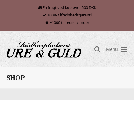
Fri fragt ved køb over 500 DKK
100% tilfredshedsgaranti
+1000 tilfredse kunder
Menu
search
SHOP