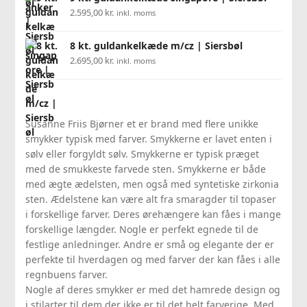
2.595,00
kr.
inkl. moms
8 kt. guldankelkæde m/cz | Siersbøl
2.695,00
kr.
inkl. moms
Susanne Friis Bjørner et er brand med flere unikke
smykker typisk med farver. Smykkerne er lavet enten i
sølv eller forgyldt sølv. Smykkerne er typisk præget
med de smukkeste farvede sten. Smykkerne er både
med ægte ædelsten, men også med syntetiske zirkonia
sten. Ædelstene kan være alt fra smaragder til topaser
i forskellige farver. Deres ørehængere kan fåes i mange
forskellige længder. Nogle er perfekt egnede til de
festlige anledninger. Andre er små og elegante der er
perfekte til hverdagen og med farver der kan fåes i alle
regnbuens farver.
Nogle af deres smykker er med det hamrede design og
i stilarter til dem der ikke er til det helt farverige. Med