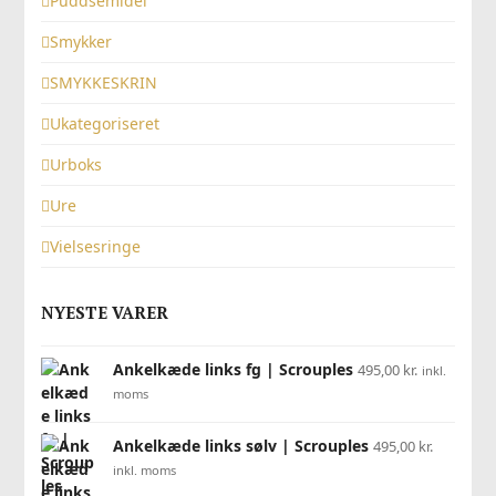
Puddsemidel
Smykker
SMYKKESKRIN
Ukategoriseret
Urboks
Ure
Vielsesringe
NYESTE VARER
Ankelkæde links fg | Scrouples
495,00
kr.
inkl.
moms
Ankelkæde links sølv | Scrouples
495,00
kr.
inkl. moms