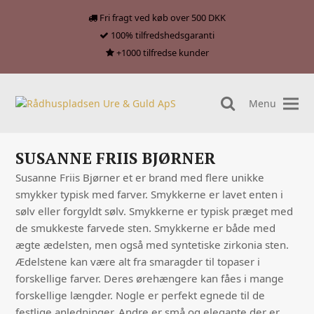
Fri fragt ved køb over 500 DKK
100% tilfredshedsgaranti
+1000 tilfredse kunder
Menu
search
SUSANNE FRIIS BJØRNER
Susanne Friis Bjørner et er brand med flere unikke
smykker typisk med farver. Smykkerne er lavet enten i
sølv eller forgyldt sølv. Smykkerne er typisk præget med
de smukkeste farvede sten. Smykkerne er både med
ægte ædelsten, men også med syntetiske zirkonia sten.
Ædelstene kan være alt fra smaragder til topaser i
forskellige farver. Deres ørehængere kan fåes i mange
forskellige længder. Nogle er perfekt egnede til de
festlige anledninger. Andre er små og elegante der er