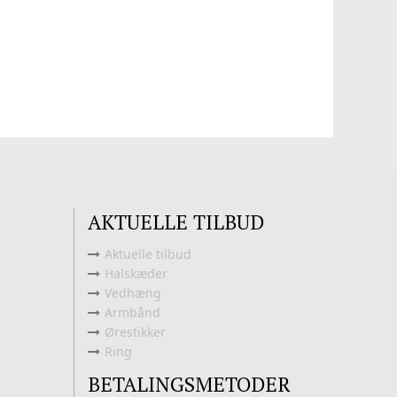
AKTUELLE TILBUD
Aktuelle tilbud
Halskæder
Vedhæng
Armbånd
Ørestikker
Ring
BETALINGSMETODER