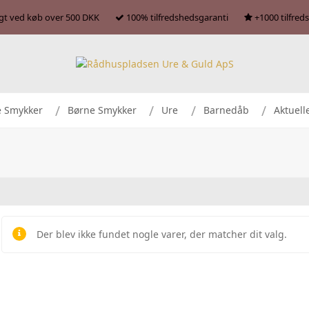
agt ved køb over 500 DKK
100% tilfredshedsgaranti
+1000 tilfred
e Smykker
Børne Smykker
Ure
Barnedåb
Aktuell
Der blev ikke fundet nogle varer, der matcher dit valg.