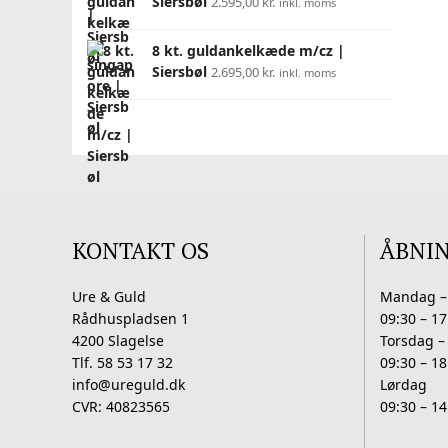
Siersbøl
2.595,00
kr.
inkl. moms
8 kt. guldankelkæde m/cz |
Siersbøl
2.695,00
kr.
inkl. moms
KONTAKT OS
ÅBNI
Ure & Guld
Mandag –
Rådhuspladsen 1
09:30 – 17
4200 Slagelse
Torsdag –
Tlf. 58 53 17 32
09:30 – 18
info@ureguld.dk
Lørdag
CVR: 40823565
09:30 – 14