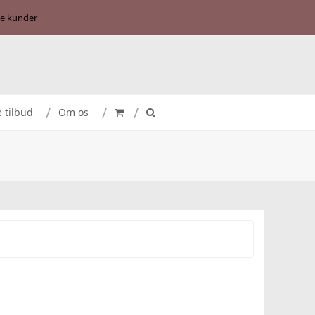
se kunder
e tilbud
Om os