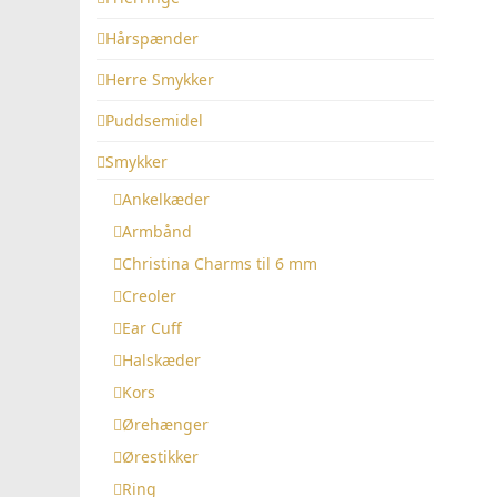
Hårspænder
Herre Smykker
Puddsemidel
Smykker
Ankelkæder
Armbånd
Christina Charms til 6 mm
Creoler
Ear Cuff
Halskæder
Kors
Ørehænger
Ørestikker
Ring