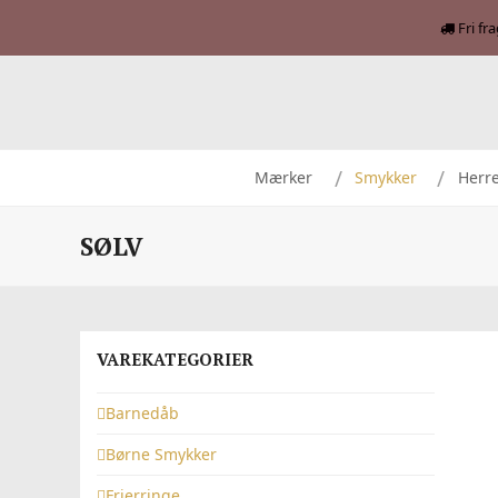
Fri fr
Mærker
Smykker
Herr
SØLV
VAREKATEGORIER
Barnedåb
Børne Smykker
Frierringe