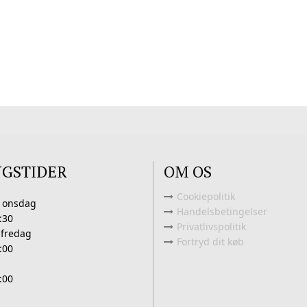
NGSTIDER
OM OS
Cookiepolitik
 onsdag
Handelsbetingelser
:30
Privatlivspolitik
 fredag
Fortryd dit køb
:00
:00