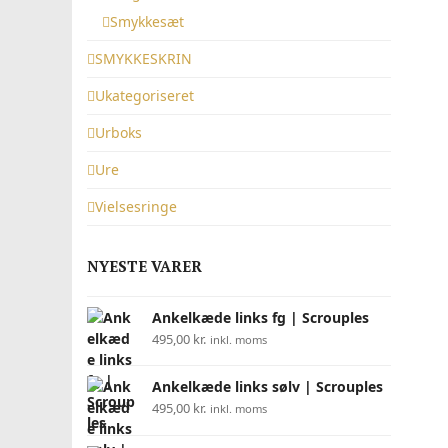
Smykkesæt
SMYKKESKRIN
Ukategoriseret
Urboks
Ure
Vielsesringe
NYESTE VARER
Ankelkæde links fg | Scrouples
495,00
kr.
inkl. moms
Ankelkæde links sølv | Scrouples
495,00
kr.
inkl. moms