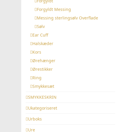
Forgyldt
Forgyldt Messing
Messing sterlingsølv Overflade
Sølv
Ear Cuff
Halskæder
Kors
Ørehænger
Ørestikker
Ring
Smykkesæt
SMYKKESKRIN
Ukategoriseret
Urboks
Ure