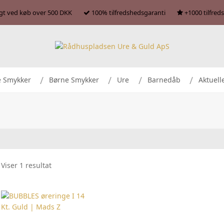
agt ved køb over 500 DKK
100% tilfredshedsgaranti
+1000 tilfred
e Smykker
Børne Smykker
Ure
Barnedåb
Aktuell
Viser 1 resultat
TILFØJ TIL KURV