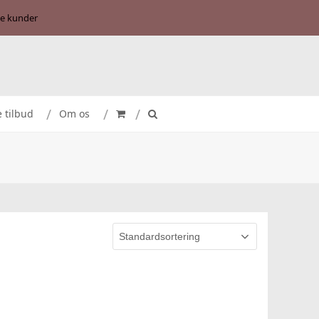
se kunder
e tilbud
Om os