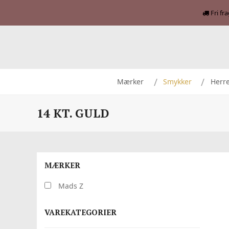
Fri fr
Mærker
Smykker
Herr
14 KT. GULD
MÆRKER
Mads Z
VAREKATEGORIER