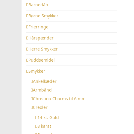
Barnedåb
Børne Smykker
Frierringe
Hårspænder
Herre Smykker
Puddsemidel
Smykker
Ankelkæder
Armbånd
Christina Charms til 6 mm
Creoler
14 kt. Guld
8 karat