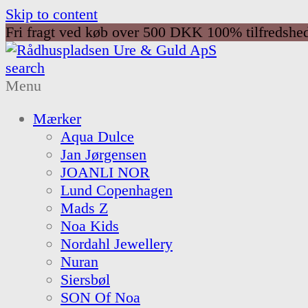
Skip to content
Fri fragt ved køb over 500 DKK
100% tilfredshe
search
Menu
Mærker
Aqua Dulce
Jan Jørgensen
JOANLI NOR
Lund Copenhagen
Mads Z
Noa Kids
Nordahl Jewellery
Nuran
Siersbøl
SON Of Noa