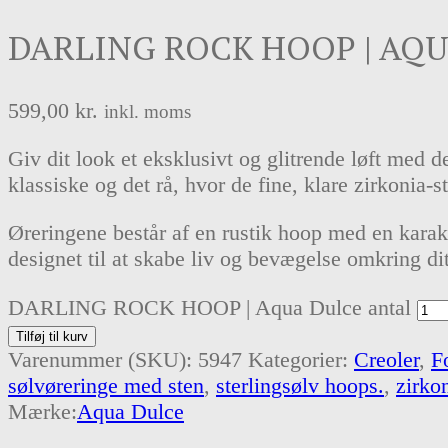
DARLING ROCK HOOP | AQ
599,00
kr.
inkl. moms
Giv dit look et eksklusivt og glitrende løft med
klassiske og det rå, hvor de fine, klare zirkonia-st
Øreringene består af en rustik hoop med en karakt
designet til at skabe liv og bevægelse omkring dit
DARLING ROCK HOOP | Aqua Dulce antal
Tilføj til kurv
Varenummer (SKU):
5947
Kategorier:
Creoler
,
F
sølvøreringe med sten
,
sterlingsølv hoops.
,
zirko
Mærke:
Aqua Dulce