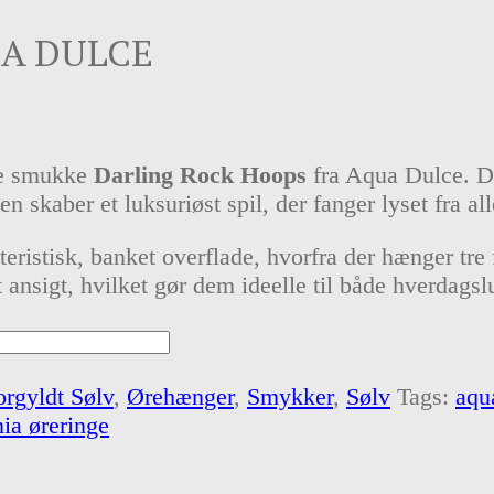
UA DULCE
 de smukke
Darling Rock Hoops
fra Aqua Dulce. Di
en skaber et luksuriøst spil, der fanger lyset fra all
eristisk, banket overflade, hvorfra der hænger tr
 ansigt, hvilket gør dem ideelle til både hverdagslu
orgyldt Sølv
,
Ørehænger
,
Smykker
,
Sølv
Tags:
aqu
nia øreringe