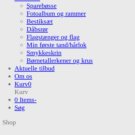
Sparebøsse
Fotoalbum og rammer
Bestiksæt
Dåbsrør
Flagstænger og flag
Min første tand/hårlok
Smykkeskrin
Børnetallerkener og krus
Aktuelle tilbud
Om os
Kurv
0
Kurv
0 Items
-
Søg
Shop