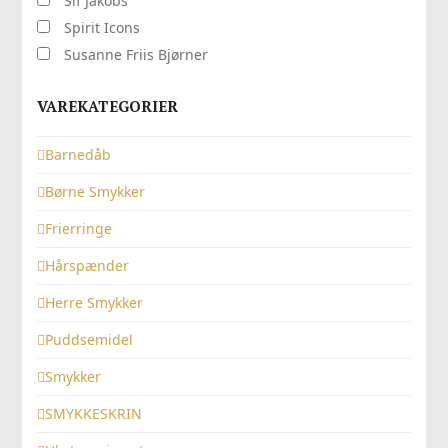
Sif Jakobs
Spirit Icons
Susanne Friis Bjørner
VAREKATEGORIER
Barnedåb
Børne Smykker
Frierringe
Hårspænder
Herre Smykker
Puddsemidel
Smykker
SMYKKESKRIN