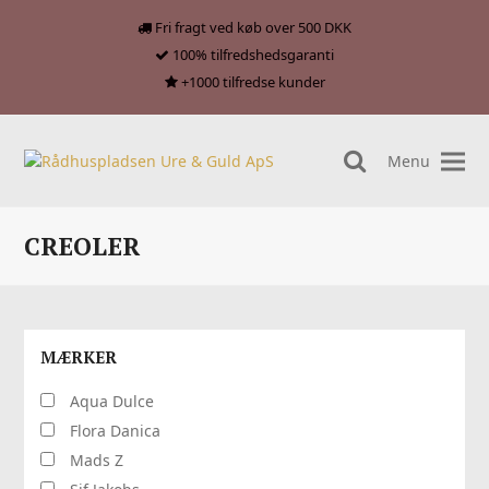
Fri fragt ved køb over 500 DKK
100% tilfredshedsgaranti
+1000 tilfredse kunder
Menu
search
CREOLER
MÆRKER
Aqua Dulce
Flora Danica
Mads Z