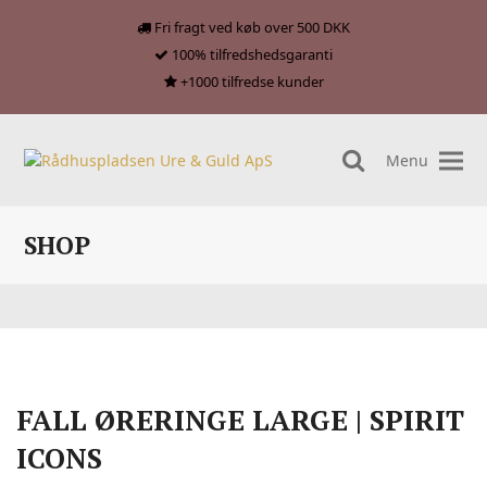
Fri fragt ved køb over 500 DKK
100% tilfredshedsgaranti
+1000 tilfredse kunder
Menu
search
SHOP
FALL ØRERINGE LARGE | SPIRIT
ICONS