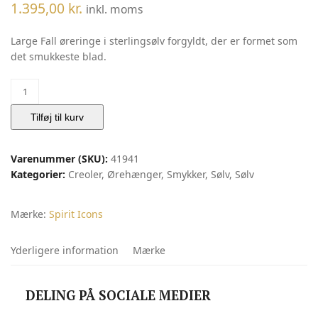
1.395,00
kr.
inkl. moms
Large Fall øreringe i sterlingsølv forgyldt, der er formet som
det smukkeste blad.
Fall
øreringe
large
Tilføj til kurv
|
Spirit
Varenummer (SKU):
41941
Icons
Kategorier:
Creoler
,
Ørehænger
,
Smykker
,
Sølv
,
Sølv
antal
Mærke:
Spirit Icons
Yderligere information
Mærke
DELING PÅ SOCIALE MEDIER