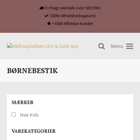
Fri fragt ved køb over 500 DKK
100% tilfredshedsgaranti
+1000 tilfredse kunder
Menu
search
BØRNEBESTIK
MÆRKER
Noa Kids
VAREKATEGORIER