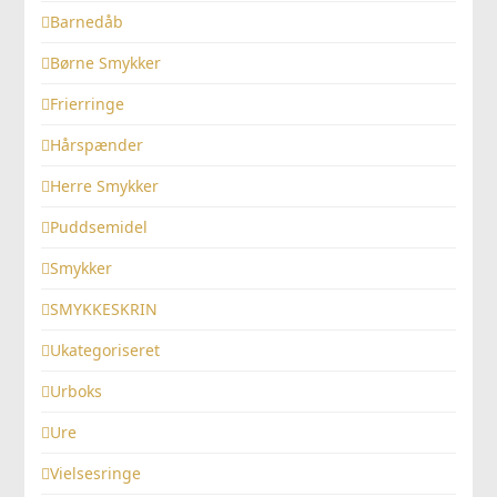
Barnedåb
Børne Smykker
Frierringe
Hårspænder
Herre Smykker
Puddsemidel
Smykker
SMYKKESKRIN
Ukategoriseret
Urboks
Ure
Vielsesringe