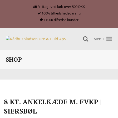
Fri fragt ved køb over 500 DKK
100% tilfredshedsgaranti
+1000 tilfredse kunder
Menu
search
SHOP
8 KT. ANKELKÆDE M. FVKP |
SIERSBØL