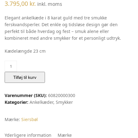
3.795,00
kr.
inkl. moms
Elegant ankelkæde i 8 karat guld med tre smukke
ferskvandsperler. Det enkle og tidsløse design gør den
perfekt til både hverdag og fest – smuk alene eller
kombineret med andre smykker for et personligt udtryk.
Kædelængde 23 cm
8
kt.
ankelkæde
Tilføj til kurv
m.
fvkp
Varenummer (SKU):
60820000300
|
Kategorier:
Ankelkæder
,
Smykker
Siersbøl
antal
Mærke:
Siersbøl
Yderligere information
Mærke