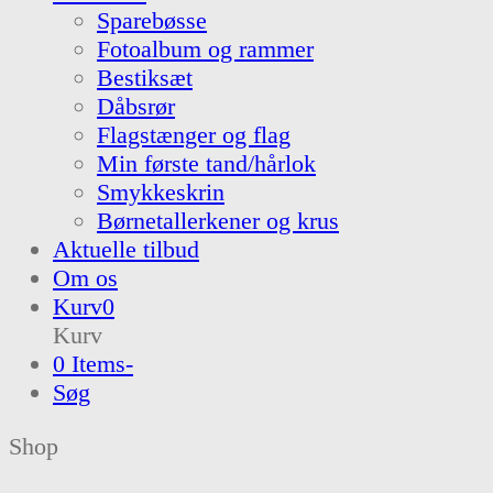
Sparebøsse
Fotoalbum og rammer
Bestiksæt
Dåbsrør
Flagstænger og flag
Min første tand/hårlok
Smykkeskrin
Børnetallerkener og krus
Aktuelle tilbud
Om os
Kurv
0
Kurv
0 Items
-
Søg
Shop