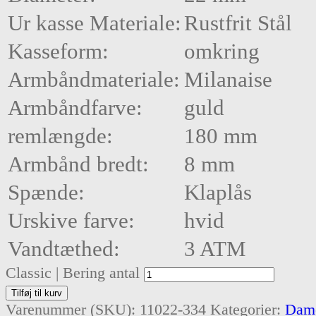
Ur kasse Materiale:
Rustfrit Stål
Kasseform:
omkring
Armbåndmateriale:
Milanaise
Armbåndfarve:
guld
remlængde:
180 mm
Armbånd bredt:
8 mm
Spænde:
Klaplås
Urskive farve:
hvid
Vandtæthed:
3 ATM
Classic | Bering antal
Tilføj til kurv
Varenummer (SKU):
11022-334
Kategorier:
Dame