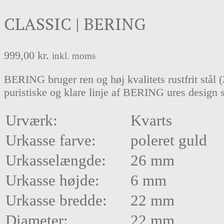
CLASSIC | BERING
999,00
kr.
inkl. moms
BERING bruger ren og høj kvalitets rustfrit stål 
puristiske og klare linje af BERING ures design 
Urværk:
Kvarts
Urkasse farve:
poleret guld
Urkasselængde:
26 mm
Urkasse højde:
6 mm
Urkasse bredde:
22 mm
Diameter:
22 mm