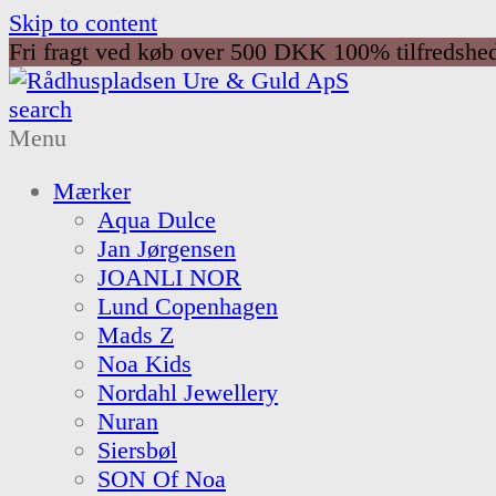
Skip to content
Fri fragt ved køb over 500 DKK
100% tilfredshe
search
Menu
Mærker
Aqua Dulce
Jan Jørgensen
JOANLI NOR
Lund Copenhagen
Mads Z
Noa Kids
Nordahl Jewellery
Nuran
Siersbøl
SON Of Noa