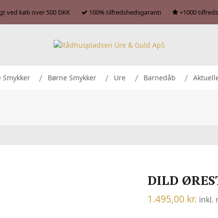
agt ved køb over 500 DKK
100% tilfredshedsgaranti
+1000 tilfred
e Smykker
Børne Smykker
Ure
Barnedåb
Aktuell
DILD ØRES
1.495,00
kr.
inkl