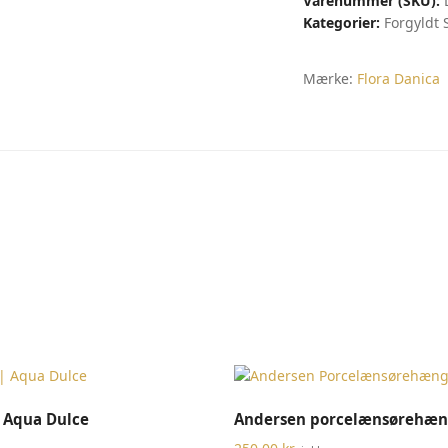
Varenummer (SKU):
antal
Kategorier:
Forgyldt 
Mærke:
Flora Danica
TILFØJ TIL KURV
TILFØJ TIL KURV
 Aqua Dulce
Andersen porcelænsørehæn