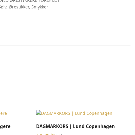
DILD ØRESTIKKERE FORGYLDT
Sølv
,
Ørestikker
,
Smykker
TILFØJ TIL KURV
gere
DAGMARKORS | Lund Copenhagen