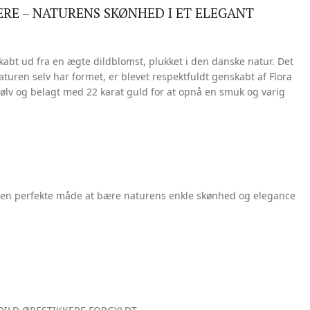
ERE – NATURENS SKØNHED I ET ELEGANT
skabt ud fra en ægte dildblomst, plukket i den danske natur. Det
turen selv har formet, er blevet respektfuldt genskabt af Flora
sølv og belagt med 22 karat guld for at opnå en smuk og varig
 den perfekte måde at bære naturens enkle skønhed og elegance