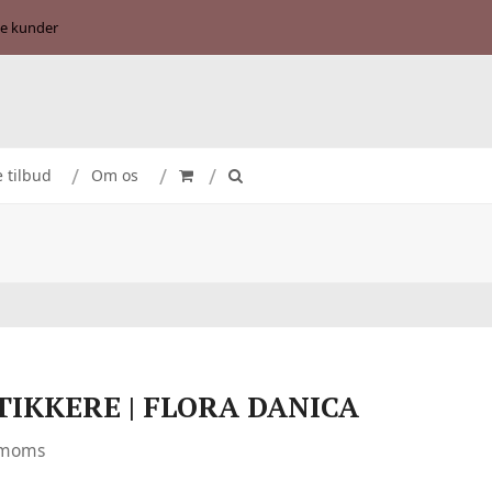
se kunder
e tilbud
Om os
TIKKERE | FLORA DANICA
. moms