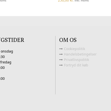
250,00
kr.
 moms
inkl. moms
NGSTIDER
OM OS
Cookiepolitik
 onsdag
Handelsbetingelser
:30
Privatlivspolitik
 fredag
Fortryd dit køb
:00
:00