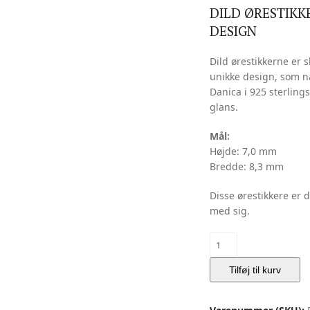
DILD ØRESTIKK
DESIGN
Dild ørestikkerne er 
unikke design, som na
Danica i 925 sterling
glans.
Mål:
Højde: 7,0 mm
Bredde: 8,3 mm
Disse ørestikkere er
med sig.
DILD
ØRESTIKKERE
|
Tilføj til kurv
Flora
Danica