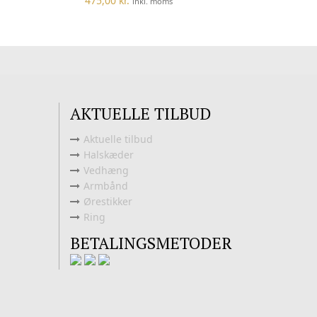
475,00
kr.
inkl. moms
AKTUELLE TILBUD
Aktuelle tilbud
Halskæder
Vedhæng
Armbånd
Ørestikker
Ring
BETALINGSMETODER