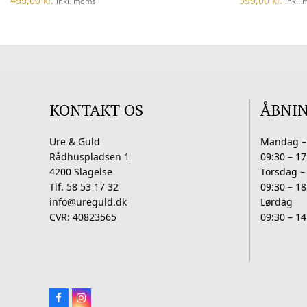
499,00
kr.
599,00
kr.
inkl. moms
inkl.
KONTAKT OS
ÅBNI
Ure & Guld
Mandag –
Rådhuspladsen 1
09:30 – 17
4200 Slagelse
Torsdag –
Tlf. 58 53 17 32
09:30 – 18
info@ureguld.dk
Lørdag
CVR: 40823565
09:30 – 14
Facebook
Instagram