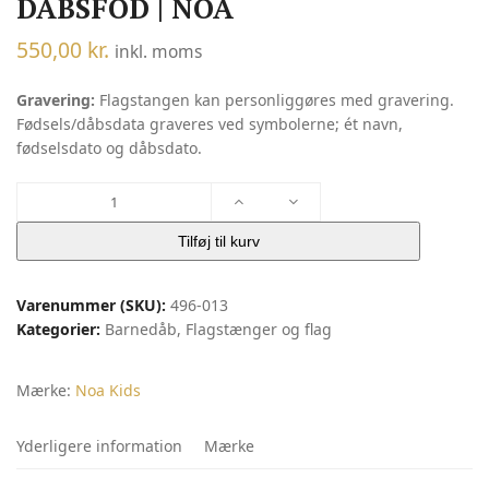
DÅBSFOD | NOA
550,00
kr.
inkl. moms
Gravering:
Flagstangen kan personliggøres med gravering.
Fødsels/dåbsdata graveres ved symbolerne; ét navn,
fødselsdato og dåbsdato.
Fortinnet
flagstang
m.
Tilføj til kurv
dåbsfod
|
Varenummer (SKU):
496-013
Noa
Kategorier:
Barnedåb
,
Flagstænger og flag
antal
Mærke:
Noa Kids
Yderligere information
Mærke