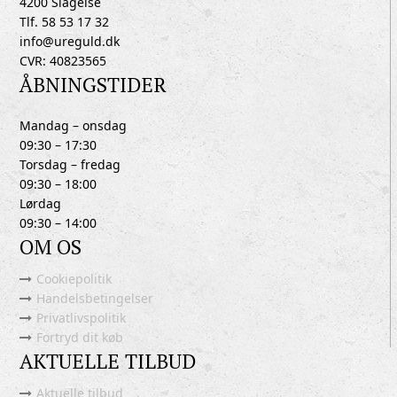
4200 Slagelse
Tlf. 58 53 17 32
info@ureguld.dk
CVR: 40823565
ÅBNINGSTIDER
Mandag – onsdag
09:30 – 17:30
Torsdag – fredag
09:30 – 18:00
Lørdag
09:30 – 14:00
OM OS
Cookiepolitik
Handelsbetingelser
Privatlivspolitik
Fortryd dit køb
AKTUELLE TILBUD
Aktuelle tilbud