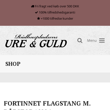
Fri fragt ved køb over 500 DKK
100% tilfredshedsgaranti
+1000 tilfredse kunder
Menu
search
SHOP
FORTINNET FLAGSTANG M.