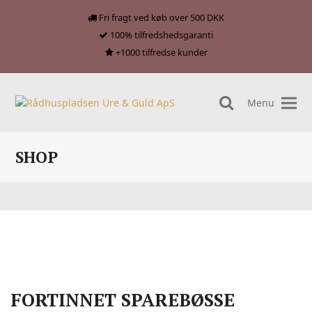
Fri fragt ved køb over 500 DKK
100% tilfredshedsgaranti
+1000 tilfredse kunder
Menu
search
SHOP
FORTINNET SPAREBØSSE