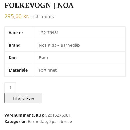
FOLKEVOGN | NOA
295,00
kr.
inkl. moms
Vare nr
152-76981
Brand
Noa Kids – Barnedåb
Køn
Børn
Materiale
Fortinnet
Fortinnet
sparebøsse
folkevogn
Tilføj til kurv
|
Noa
Varenummer (SKU):
92015276981
antal
Kategorier:
Barnedåb
,
Sparebøsse