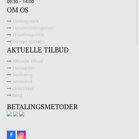
09:30 – 14:00
OM OS
Cookiepolitik
Handelsbetingelser
Privatlivspolitik
Fortryd dit køb
AKTUELLE TILBUD
Aktuelle tilbud
Halskæder
Vedhæng
Armbånd
Ørestikker
Ring
BETALINGSMETODER
Facebook
Instagram