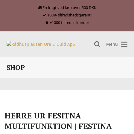
Fri fragt ved køb over 500 DKK
100% tilfredshedsgaranti
+1000 tilfredse kunder
Menu
search
SHOP
HERRE UR FESITNA
MULTIFUNKTION | FESTINA