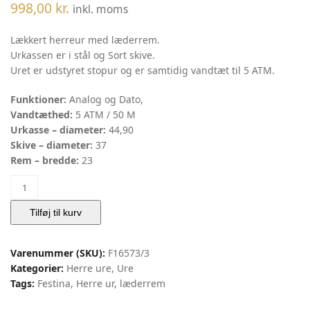
998,00
kr.
inkl. moms
Lækkert herreur med læderrem.
Urkassen er i stål og Sort skive.
Uret er udstyret stopur og er samtidig vandtæt til 5 ATM.
Funktioner:
Analog og Dato,
Vandtæthed:
5 ATM / 50 M
Urkasse – diameter:
44,90
Skive – diameter:
37
Rem – bredde:
23
Herre
Ur
Fesitna
Tilføj til kurv
Multifunktion
|
Varenummer (SKU):
F16573/3
Festina
Kategorier:
Herre ure
,
Ure
antal
Tags:
Festina
,
Herre ur
,
læderrem