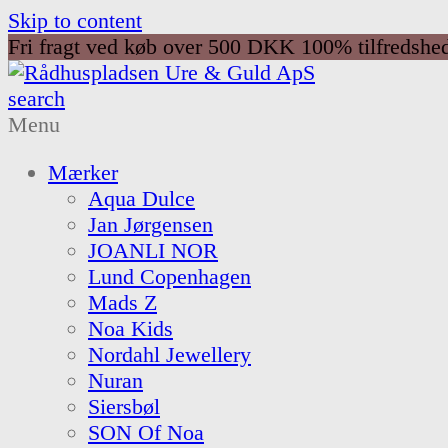
Skip to content
Fri fragt ved køb over 500 DKK
100% tilfredshe
search
Menu
Mærker
Aqua Dulce
Jan Jørgensen
JOANLI NOR
Lund Copenhagen
Mads Z
Noa Kids
Nordahl Jewellery
Nuran
Siersbøl
SON Of Noa