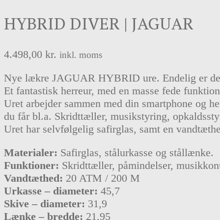
HYBRID DIVER | JAGUAR
4.498,00
kr.
inkl. moms
Nye lækre JAGUAR HYBRID ure. Endelig er de
Et fantastisk herreur, med en masse fede funktion
Uret arbejder sammen med din smartphone og her
du får bl.a. Skridttæller, musikstyring, opkaldss
Uret har selvfølgelig safirglas, samt en vandtæt
Materialer:
Safirglas, stålurkasse og stållænke.
Funktioner:
Skridttæller, påmindelser, musikkont
Vandtæthed:
20 ATM / 200 M
Urkasse – diameter:
45,7
Skive – diameter:
31,9
Lænke – bredde:
21,95