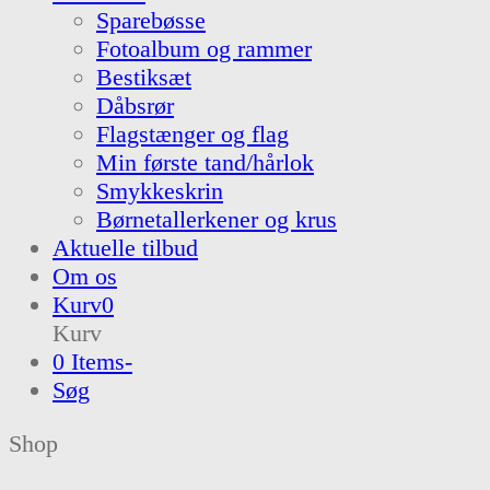
Sparebøsse
Fotoalbum og rammer
Bestiksæt
Dåbsrør
Flagstænger og flag
Min første tand/hårlok
Smykkeskrin
Børnetallerkener og krus
Aktuelle tilbud
Om os
Kurv
0
Kurv
0 Items
-
Søg
Shop