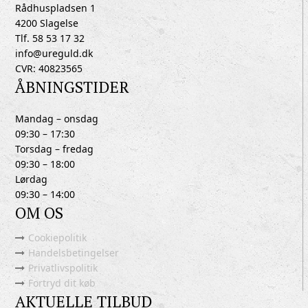
Rådhuspladsen 1
4200 Slagelse
Tlf. 58 53 17 32
info@ureguld.dk
CVR: 40823565
ÅBNINGSTIDER
Mandag – onsdag
09:30 – 17:30
Torsdag – fredag
09:30 – 18:00
Lørdag
09:30 – 14:00
OM OS
Cookiepolitik
Handelsbetingelser
Privatlivspolitik
Fortryd dit køb
AKTUELLE TILBUD