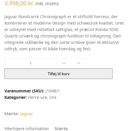
3.998,00
kr.
inkl. moms
Jaguar Rondcarré Chronograph er et stilfuldt herreur, der
kombinerer et moderne design med schweizisk kvalitet. Uret
er udstyret med ridsefast safirglas, et præcist Ronda 5030
Quartz-urværk og chronograph-funktion til tidtagning. Den
integrede stållænke og den sorte urskive giver et ekslusivt
udtryk, som passer til både hverdag og fest.
JAGUAR
RONDCARRE
antal
Tilføj til kurv
Varenummer (SKU):
J1048/1
Kategorier:
Herre ure
,
Ure
Mærke:
Jaguar
Yderligere information
Mærke