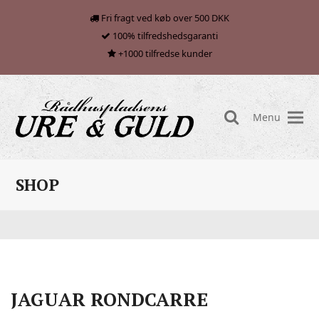
Fri fragt ved køb over 500 DKK
100% tilfredshedsgaranti
+1000 tilfredse kunder
Menu
search
SHOP
JAGUAR RONDCARRE