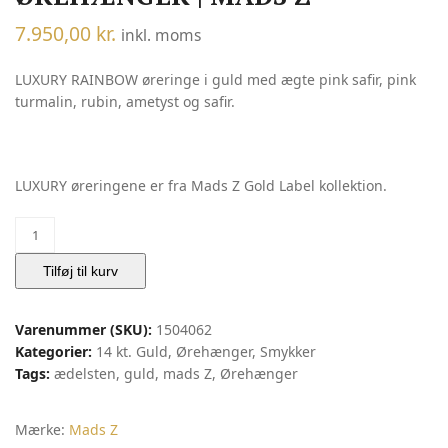
7.950,00
kr.
inkl. moms
LUXURY RAINBOW øreringe i guld med ægte pink safir, pink
turmalin, rubin, ametyst og safir.
LUXURY øreringene er fra Mads Z Gold Label kollektion.
Luxury
Rainbow
Ørehænger
Tilføj til kurv
|
Mads
Varenummer (SKU):
1504062
Z
Kategorier:
14 kt. Guld
,
Ørehænger
,
Smykker
antal
Tags:
ædelsten
,
guld
,
mads Z
,
Ørehænger
Mærke:
Mads Z