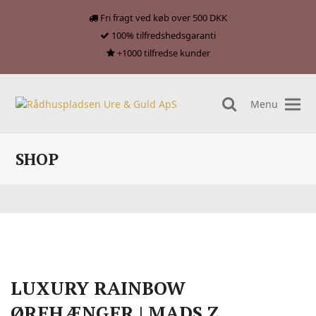
Fri fragt ved køb over 500 DKK
100% tilfredshedsgaranti
+1000 tilfredse kunder
Menu
search
SHOP
LUXURY RAINBOW
ØREHÆNGER | MADS Z