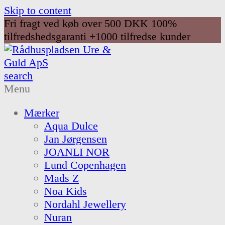
Skip to content
Fri fragt ved køb over 500 DKK
100%
tilfredshedsgaranti
+1000 tilfredse kunder
search
Menu
Mærker
Aqua Dulce
Jan Jørgensen
JOANLI NOR
Lund Copenhagen
Mads Z
Noa Kids
Nordahl Jewellery
Nuran