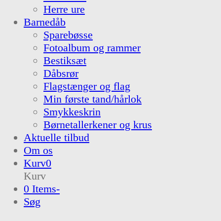
Herre ure
Barnedåb
Sparebøsse
Fotoalbum og rammer
Bestiksæt
Dåbsrør
Flagstænger og flag
Min første tand/hårlok
Smykkeskrin
Børnetallerkener og krus
Aktuelle tilbud
Om os
Kurv
0
Kurv
0 Items
-
Søg