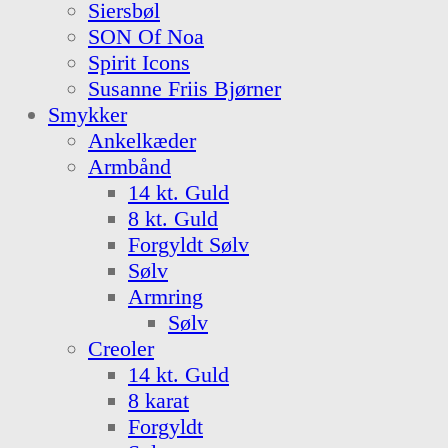
Siersbøl
SON Of Noa
Spirit Icons
Susanne Friis Bjørner
Smykker
Ankelkæder
Armbånd
14 kt. Guld
8 kt. Guld
Forgyldt Sølv
Sølv
Armring
Sølv
Creoler
14 kt. Guld
8 karat
Forgyldt