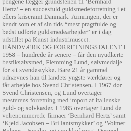
pengene lægger grundstenen til ‘Bernhard
Hertz’ – en succesfuld guldsmedeforretning i et
ellers kriseramt Danmark. Armringen, der er
kendt som et af sin tids “mest pragtfulde og
bedst udførte guldsmedearbejder” er i dag
udstillet på Kunst-industrimuseet.
HÅNDVÆRK OG FORRETNINGSTALENT I
1958 – hundrede år senere – får den nyudlærte
bestiksølvsmed, Flemming Lund, sølvmedalje
for sit svendestykke. Bare 21 år gammel
udnævnes han til landets yngste værkfører og
får arbejde hos Svend Christensen. I 1967 dør
Svend Christensen, og Lund overtager
mesterens forretning med import af italienske
guld- og sølvkæder. I 1985 overtager Lund de
velrenommerede firmaer ‘Bernhard Hertz’ samt
‘Kjeld Jacobsen – Brillantsmykker’ og ‘Volmer
Bahner – Emalje- og smykkefirma’. Dermed