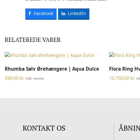
Facebook
LinkedIn
RELATEREDE VARER
TILFØJ TIL KURV
Rhumba Sølv Ørehængere | Aqua Dulce
Flora Ring H
599,00
kr.
10.750,00
kr.
inkl. moms
in
KONTAKT OS
ÅBNI