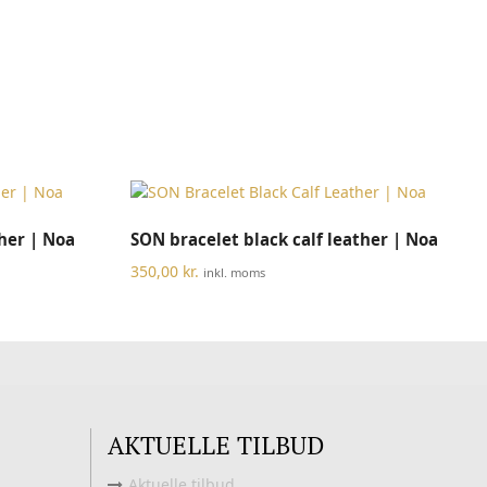
Dette
Dette
VÆLG MULIGHEDER
ther | Noa
SON bracelet black calf leather | Noa
vare
vare
har
har
350,00
kr.
inkl. moms
flere
flere
varianter.
varianter.
Mulighederne
Mulighederne
kan
kan
vælges
vælges
på
på
varesiden
varesiden
AKTUELLE TILBUD
Aktuelle tilbud