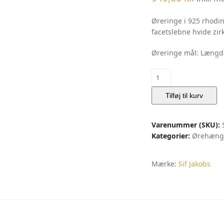
Øreringe i 925 rhodin
facetslebne hvide zir
Øreringe mål: Læng
Øreringe
Ellera
Ovale
Tilføj til kurv
Sette
|
Varenummer (SKU):
Sif
Kategorier:
Ørehæng
Jakobs
antal
Mærke:
Sif Jakobs