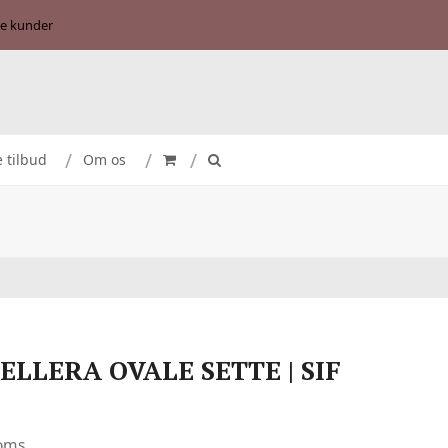
se kunder
e tilbud
Om os
ELLERA OVALE SETTE | SIF
moms