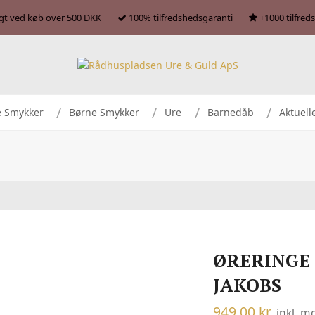
agt ved køb over 500 DKK
100% tilfredshedsgaranti
+1000 tilfred
e Smykker
Børne Smykker
Ure
Barnedåb
Aktuell
ØRERINGE 
JAKOBS
949,00
kr.
inkl. 