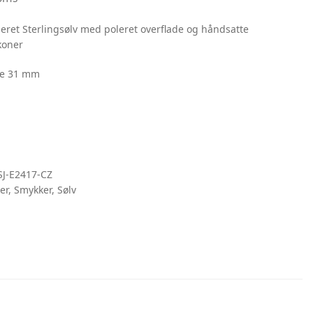
eret Sterlingsølv med poleret overflade og håndsatte
koner
de 31 mm
SJ-E2417-CZ
er
,
Smykker
,
Sølv