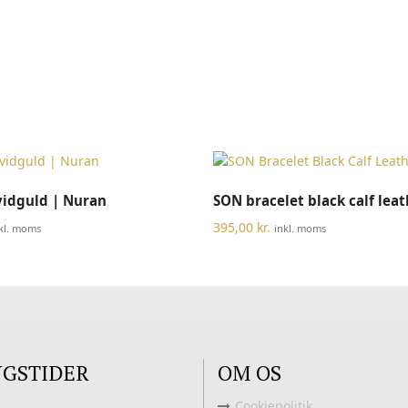
Dette
VÆLG MULIGHEDER
VÆLG MULIGHEDER
vidguld | Nuran
SON bracelet black calf lea
vare
har
395,00
kr.
kl. moms
inkl. moms
flere
varianter.
Mulighederne
kan
vælges
på
varesiden
NGSTIDER
OM OS
Cookiepolitik