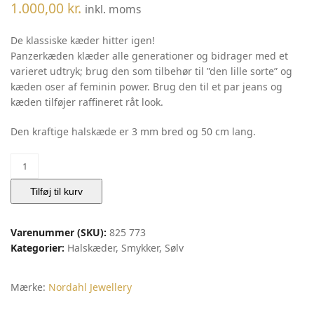
1.000,00
kr.
inkl. moms
De klassiske kæder hitter igen!
Panzerkæden klæder alle generationer og bidrager med et
varieret udtryk; brug den som tilbehør til ”den lille sorte” og
kæden oser af feminin power. Brug den til et par jeans og
kæden tilføjer raffineret råt look.
Den kraftige halskæde er 3 mm bred og 50 cm lang.
Rhd.
sølv
kæde
Tilføj til kurv
PANZER52
3mm
Varenummer (SKU):
825 773
50cm
Kategorier:
Halskæder
,
Smykker
,
Sølv
|
Noa
antal
Mærke:
Nordahl Jewellery