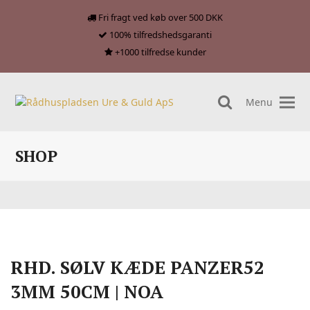
Fri fragt ved køb over 500 DKK
100% tilfredshedsgaranti
+1000 tilfredse kunder
Menu
search
SHOP
RHD. SØLV KÆDE PANZER52
3MM 50CM | NOA