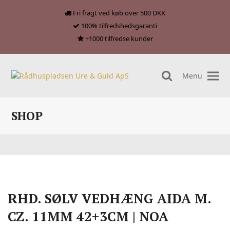
Fri fragt ved køb over 500 DKK
100% tilfredshedsgaranti
+1000 tilfredse kunder
Menu
search
SHOP
RHD. SØLV VEDHÆNG AIDA M.
CZ. 11MM 42+3CM | NOA