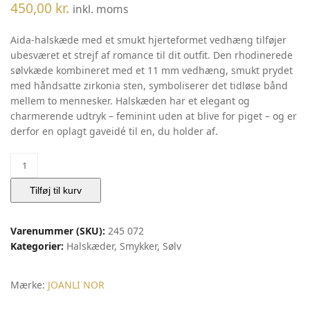
450,00
kr.
inkl. moms
Aida-halskæde med et smukt hjerteformet vedhæng tilføjer
ubesværet et strejf af romance til dit outfit. Den rhodinerede
sølvkæde kombineret med et 11 mm vedhæng, smukt prydet
med håndsatte zirkonia sten, symboliserer det tidløse bånd
mellem to mennesker. Halskæden har et elegant og
charmerende udtryk – feminint uden at blive for piget – og er
derfor en oplagt gaveidé til en, du holder af.
Rhd.
sølv
vedhæng
Tilføj til kurv
AIDA
m.
Varenummer (SKU):
245 072
cz.
Kategorier:
Halskæder
,
Smykker
,
Sølv
11mm
42+3cm
|
Mærke:
JOANLI NOR
Noa