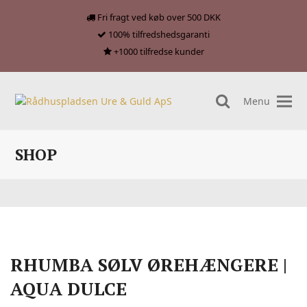
Fri fragt ved køb over 500 DKK
100% tilfredshedsgaranti
+1000 tilfredse kunder
Menu
search
SHOP
RHUMBA SØLV ØREHÆNGERE |
AQUA DULCE