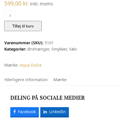
599,00
kr.
inkl. moms
Rhumba
Sølv
Ørehængere
Tilføj til kurv
|
Aqua
Varenummer (SKU):
5101
Dulce
Kategorier:
Ørehænger
,
Smykker
,
Sølv
antal
Mærke:
Aqua Dulce
Yderligere information
Mærke
DELING PÅ SOCIALE MEDIER
Facebook
LinkedIn