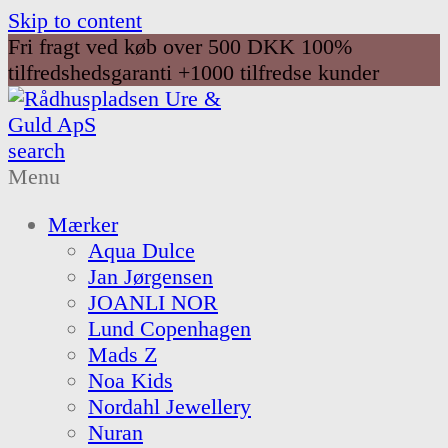
Skip to content
Fri fragt ved køb over 500 DKK
100%
tilfredshedsgaranti
+1000 tilfredse kunder
search
Menu
Mærker
Aqua Dulce
Jan Jørgensen
JOANLI NOR
Lund Copenhagen
Mads Z
Noa Kids
Nordahl Jewellery
Nuran