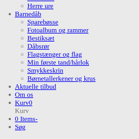
Herre ure
Barnedåb
Sparebøsse
Fotoalbum og rammer
Bestiksæt
Dåbsrør
Flagstænger og flag
Min første tand/hårlok
Smykkeskrin
Børnetallerkener og krus
Aktuelle tilbud
Om os
Kurv
0
Kurv
0 Items
-
Søg