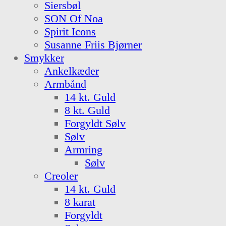
Siersbøl
SON Of Noa
Spirit Icons
Susanne Friis Bjørner
Smykker
Ankelkæder
Armbånd
14 kt. Guld
8 kt. Guld
Forgyldt Sølv
Sølv
Armring
Sølv
Creoler
14 kt. Guld
8 karat
Forgyldt