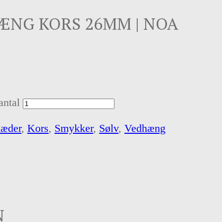
ÆNG KORS 26MM | NOA
ntal
kæder
,
Kors
,
Smykker
,
Sølv
,
Vedhæng
N