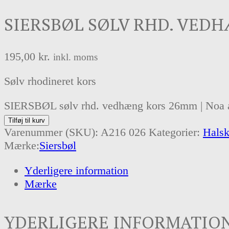
SIERSBØL SØLV RHD. VEDH
195,00
kr.
inkl. moms
Sølv rhodineret kors
SIERSBØL sølv rhd. vedhæng kors 26mm | Noa a
Tilføj til kurv
Varenummer (SKU):
A216 026
Kategorier:
Hals
Mærke:
Siersbøl
Yderligere information
Mærke
YDERLIGERE INFORMATIO