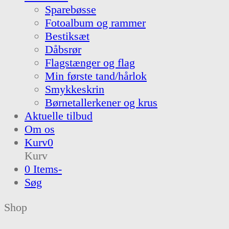
Sparebøsse
Fotoalbum og rammer
Bestiksæt
Dåbsrør
Flagstænger og flag
Min første tand/hårlok
Smykkeskrin
Børnetallerkener og krus
Aktuelle tilbud
Om os
Kurv
0
Kurv
0 Items
-
Søg
Shop