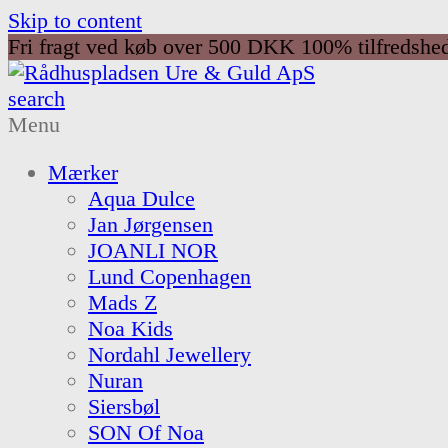
Skip to content
Fri fragt ved køb over 500 DKK
100% tilfredshe
search
Menu
Mærker
Aqua Dulce
Jan Jørgensen
JOANLI NOR
Lund Copenhagen
Mads Z
Noa Kids
Nordahl Jewellery
Nuran
Siersbøl
SON Of Noa