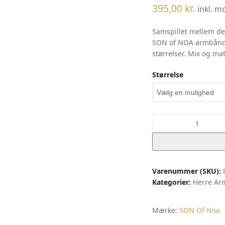
395,00
kr.
inkl. 
Samspillet mellem det
SON of NOA armbånd e
størrelser. Mix og ma
Størrelse
SON
bracelet
black
calf
leather
Varenummer (SKU):
|
Kategorier:
Herre A
Noa
antal
Mærke:
SON Of Noa