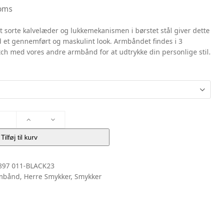
moms
 sorte kalvelæder og lukkemekanismen i børstet stål giver dette
t gennemført og maskulint look. Armbåndet findes i 3
tch med vores andre armbånd for at udtrykke din personlige stil.
Tilføj til kurv
897 011-BLACK23
rmbånd
,
Herre Smykker
,
Smykker