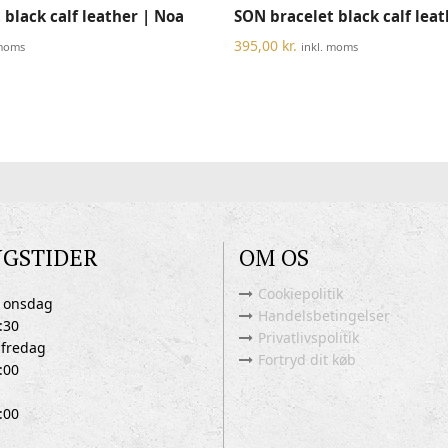
VÆLG MULIGHEDER
VÆLG MULIGHEDER
black calf leather | Noa
SON bracelet black calf lea
vare
har
395,00
kr.
 moms
inkl. moms
flere
varianter.
Mulighederne
kan
vælges
på
varesiden
NGSTIDER
OM OS
Cookiepolitik
 onsdag
Handelsbetingelser
:30
Privatlivspolitik
 fredag
Fortryd dit køb
:00
:00