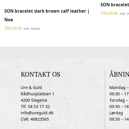
SON bracelet 
Dette
VÆLG MULIGHEDER
SON bracelet dark brown calf leather |
vare
350,00
kr.
inkl.
har
Noa
flere
395,00
kr.
inkl. moms
varianter.
Mulighederne
kan
vælges
på
varesiden
KONTAKT OS
ÅBNI
Ure & Guld
Mandag –
Rådhuspladsen 1
09:30 – 17
4200 Slagelse
Torsdag –
Tlf. 58 53 17 32
09:30 – 18
info@ureguld.dk
Lørdag
CVR: 40823565
09:30 – 14