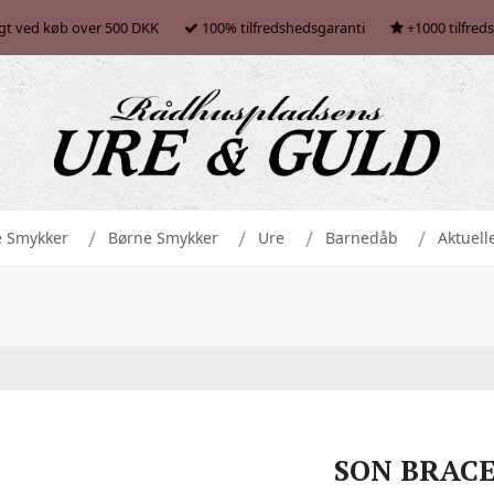
agt ved køb over 500 DKK
100% tilfredshedsgaranti
+1000 tilfred
e Smykker
Børne Smykker
Ure
Barnedåb
Aktuell
SON BRACE