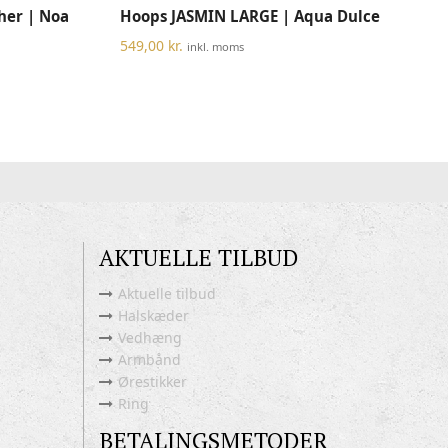
TILFØJ TIL KURV
ther | Noa
Hoops JASMIN LARGE | Aqua Dulce
vare
har
549,00
kr.
inkl. moms
flere
varianter.
Mulighederne
kan
vælges
på
varesiden
AKTUELLE TILBUD
Aktuelle tilbud
Halskæder
Vedhæng
Armbånd
Ørestikker
Ring
BETALINGSMETODER