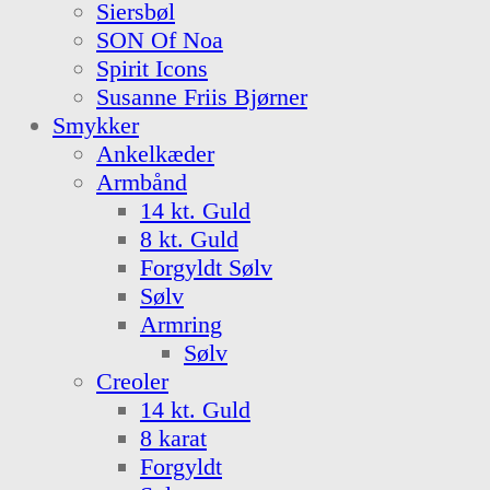
Siersbøl
SON Of Noa
Spirit Icons
Susanne Friis Bjørner
Smykker
Ankelkæder
Armbånd
14 kt. Guld
8 kt. Guld
Forgyldt Sølv
Sølv
Armring
Sølv
Creoler
14 kt. Guld
8 karat
Forgyldt