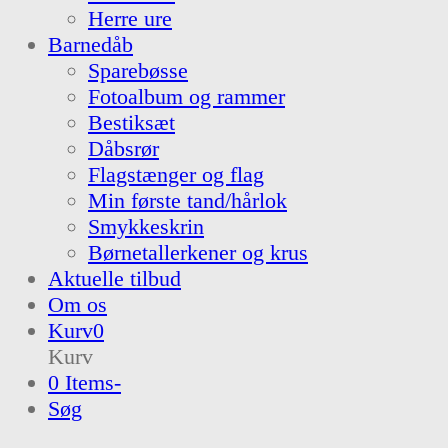
Herre ure
Barnedåb
Sparebøsse
Fotoalbum og rammer
Bestiksæt
Dåbsrør
Flagstænger og flag
Min første tand/hårlok
Smykkeskrin
Børnetallerkener og krus
Aktuelle tilbud
Om os
Kurv
0
Kurv
0 Items
-
Søg