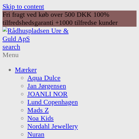
Skip to content
Fri fragt ved køb over 500 DKK
100%
tilfredshedsgaranti
+1000 tilfredse kunder
search
Menu
Mærker
Aqua Dulce
Jan Jørgensen
JOANLI NOR
Lund Copenhagen
Mads Z
Noa Kids
Nordahl Jewellery
Nuran