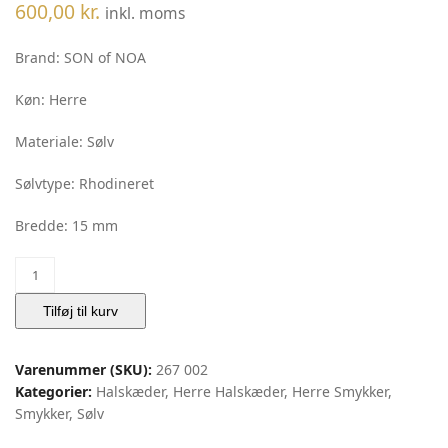
600,00
kr.
inkl. moms
Brand: SON of NOA
Køn: Herre
Materiale: Sølv
Sølvtype: Rhodineret
Bredde: 15 mm
SON
rhd.
silver
Tilføj til kurv
necklace
15mm,
Varenummer (SKU):
267 002
60cm
Kategorier:
Halskæder
,
Herre Halskæder
,
Herre Smykker
,
chain
Smykker
,
Sølv
|
Noa