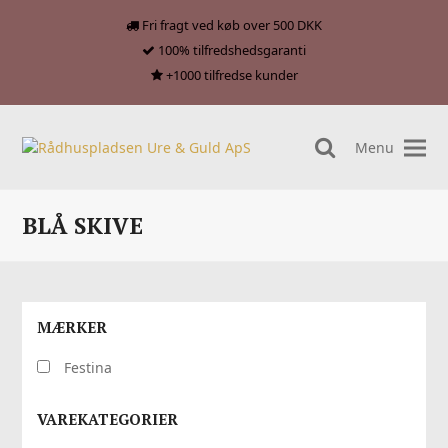
Fri fragt ved køb over 500 DKK
100% tilfredshedsgaranti
+1000 tilfredse kunder
Menu
search
BLÅ SKIVE
MÆRKER
Festina
VAREKATEGORIER