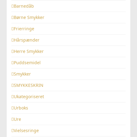
Barnedåb
Børne Smykker
Frierringe
Hårspænder
Herre Smykker
Puddsemidel
Smykker
SMYKKESKRIN
Ukategoriseret
Urboks
Ure
Vielsesringe