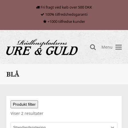
Fri fragt ved køb over 500 DKK
100% tilfredshedsgaranti
+1000 tilfredse kunder
Menu
search
BLÅ
Produkt filter
Viser 2 resultater