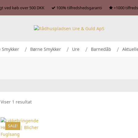
agt ved køb over 500 DKK
100% tilfredshedsgaranti
+1000 tilfred
e Smykker
Børne Smykker
Ure
Barnedåb
Aktuell
Viser 1 resultat
SALE!