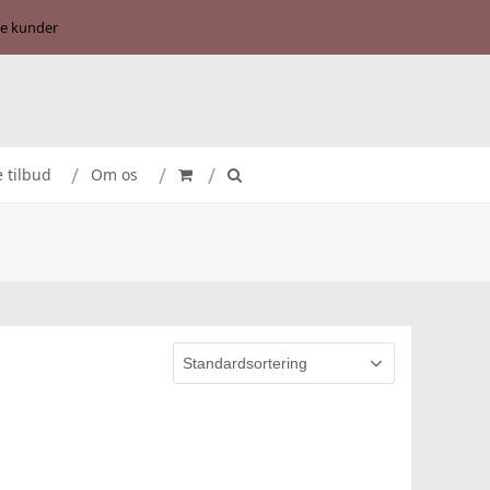
se kunder
e tilbud
Om os