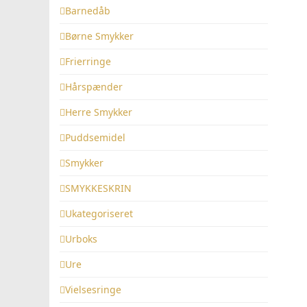
Barnedåb
Børne Smykker
Frierringe
Hårspænder
Herre Smykker
Puddsemidel
Smykker
SMYKKESKRIN
Ukategoriseret
Urboks
Ure
Vielsesringe