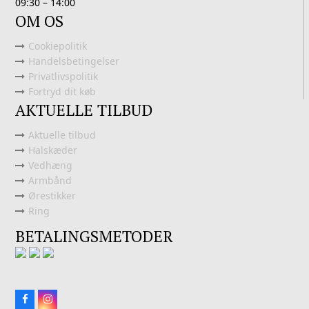
09:30 – 14:00
OM OS
Cookiepolitik
Handelsbetingelser
Privatlivspolitik
Fortryd dit køb
AKTUELLE TILBUD
Aktuelle tilbud
Halskæder
Vedhæng
Armbånd
Ørestikker
Ring
BETALINGSMETODER
Facebook
Instagram