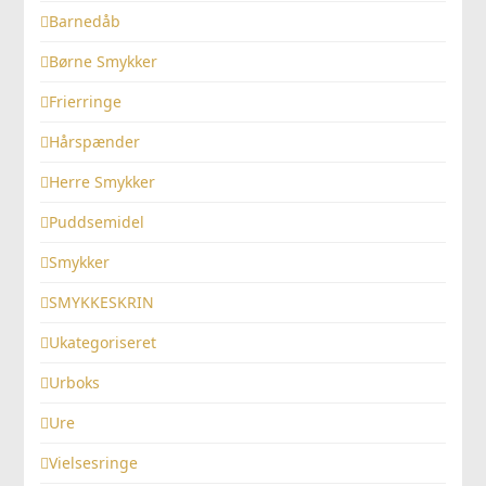
Barnedåb
Børne Smykker
Frierringe
Hårspænder
Herre Smykker
Puddsemidel
Smykker
SMYKKESKRIN
Ukategoriseret
Urboks
Ure
Vielsesringe