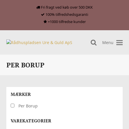
Fri fragt ved køb over 500 DKK
100% tilfredshedsgaranti
+1000 tilfredse kunder
Menu
search
PER BORUP
MÆRKER
Per Borup
VAREKATEGORIER