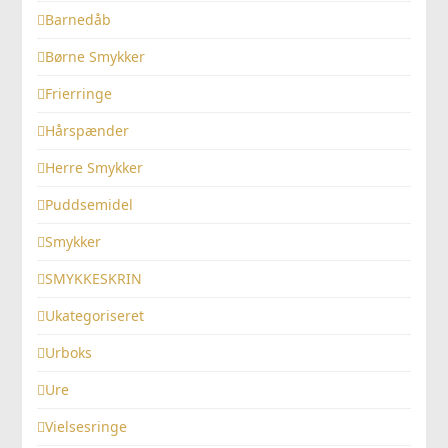
Barnedåb
Børne Smykker
Frierringe
Hårspænder
Herre Smykker
Puddsemidel
Smykker
SMYKKESKRIN
Ukategoriseret
Urboks
Ure
Vielsesringe