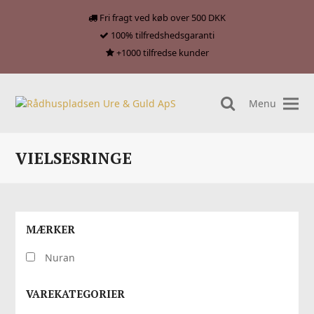
Fri fragt ved køb over 500 DKK
100% tilfredshedsgaranti
+1000 tilfredse kunder
Menu
search
VIELSESRINGE
MÆRKER
Nuran
VAREKATEGORIER