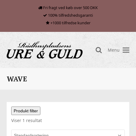
Fri fragt ved køb over 500 DKK
100% tilfredshedsgaranti
+1000 tilfredse kunder
Menu
search
WAVE
Produkt filter
Viser 1 resultat