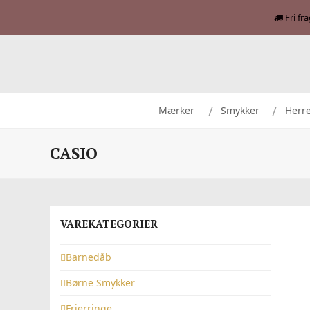
Fri fr
Mærker
Smykker
Herr
CASIO
VAREKATEGORIER
Barnedåb
Børne Smykker
Frierringe