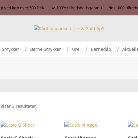
agt ved køb over 500 DKK
100% tilfredshedsgaranti
+1000 tilfred
e Smykker
Børne Smykker
Ure
Barnedåb
Aktuell
Viser 3 resultater
TILFØJ TIL KURV
TILFØJ TIL KURV