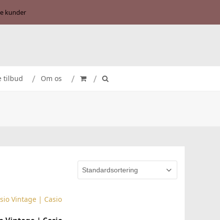
se kunder
e tilbud
Om os
TILFØJ TIL KURV