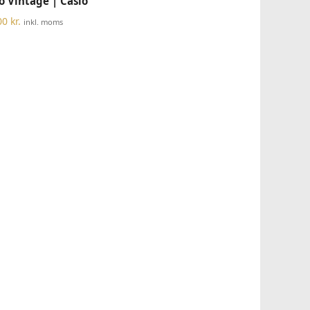
o Vintage | Casio
00
kr.
inkl. moms