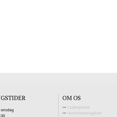
NGSTIDER
OM OS
Cookiepolitik
 onsdag
Handelsbetingelser
:30