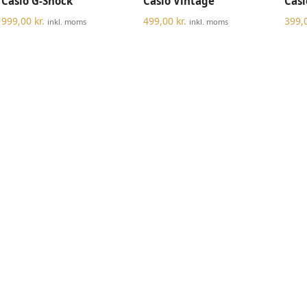
Casio G-Shock
Casio Vintage
Casi
999,00
kr.
499,00
kr.
399,
inkl. moms
inkl. moms