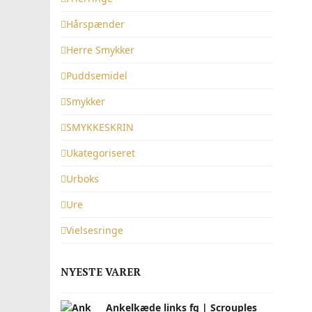
Hårspænder
Herre Smykker
Puddsemidel
Smykker
SMYKKESKRIN
Ukategoriseret
Urboks
Ure
Vielsesringe
NYESTE VARER
Ankelkæde links fg | Scrouples