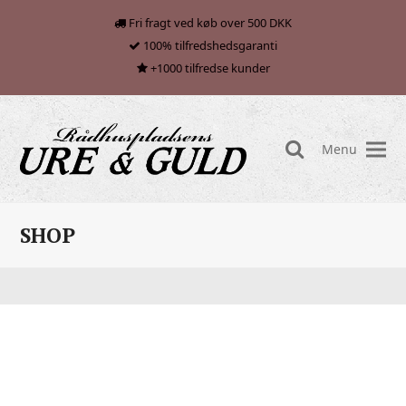
Fri fragt ved køb over 500 DKK
100% tilfredshedsgaranti
+1000 tilfredse kunder
Menu
search
SHOP