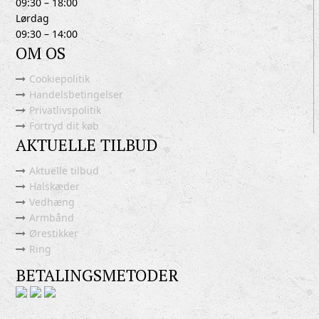
09:30 – 18:00
Lørdag
09:30 – 14:00
OM OS
Cookiepolitik
Handelsbetingelser
Privatlivspolitik
Fortryd dit køb
AKTUELLE TILBUD
Aktuelle tilbud
Halskæder
Vedhæng
Armbånd
Ørestikker
Ring
BETALINGSMETODER