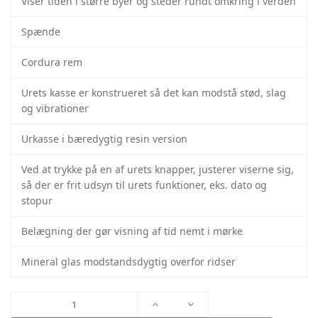
Viser tiden i større byer og steder rundt omkring i verden
Spænde
Cordura rem
Urets kasse er konstrueret så det kan modstå stød, slag
og vibrationer
Urkasse i bæredygtig resin version
Ved at trykke på en af urets knapper, justerer viserne sig,
så der er frit udsyn til urets funktioner, eks. dato og
stopur
Belægning der gør visning af tid nemt i mørke
Mineral glas modstandsdygtig overfor ridser
Casio
G-