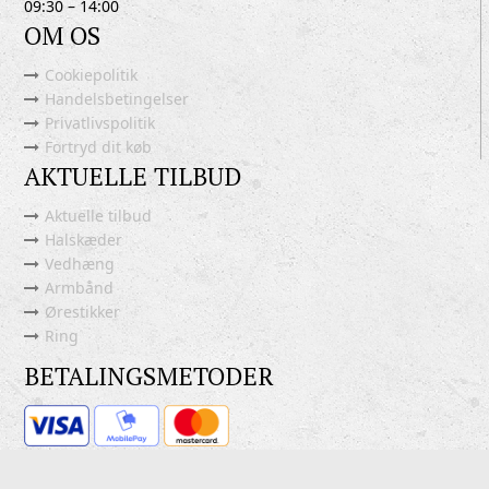
09:30 – 14:00
OM OS
Cookiepolitik
Handelsbetingelser
Privatlivspolitik
Fortryd dit køb
AKTUELLE TILBUD
Aktuelle tilbud
Halskæder
Vedhæng
Armbånd
Ørestikker
Ring
BETALINGSMETODER