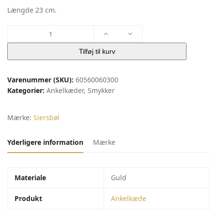
Længde 23 cm.
9
kt.
guldankelkæde
Tilføj til kurv
singapore
|
Varenummer (SKU):
60560060300
Siersbøl
Kategorier:
Ankelkæder
,
Smykker
antal
Mærke:
Siersbøl
Yderligere information
Mærke
Materiale
Guld
Produkt
Ankelkæde