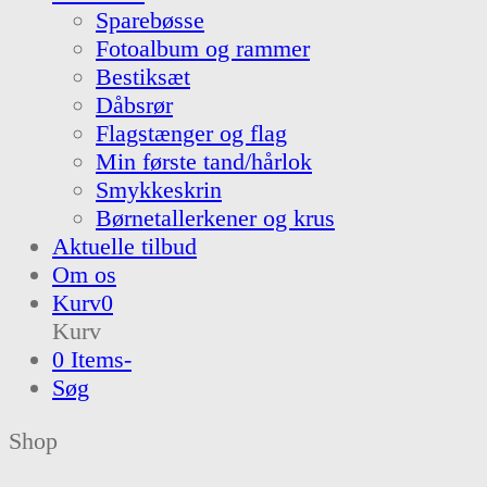
Sparebøsse
Fotoalbum og rammer
Bestiksæt
Dåbsrør
Flagstænger og flag
Min første tand/hårlok
Smykkeskrin
Børnetallerkener og krus
Aktuelle tilbud
Om os
Kurv
0
Kurv
0 Items
-
Søg
Shop