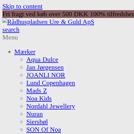
Skip to content
Fri fragt ved køb over 500 DKK
100% tilfredshe
search
Menu
Mærker
Aqua Dulce
Jan Jørgensen
JOANLI NOR
Lund Copenhagen
Mads Z
Noa Kids
Nordahl Jewellery
Nuran
Siersbøl
SON Of Noa