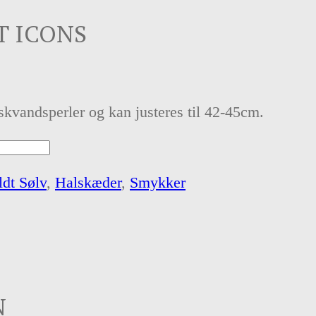
T ICONS
vandsperler og kan justeres til 42-45cm.
ldt Sølv
,
Halskæder
,
Smykker
N