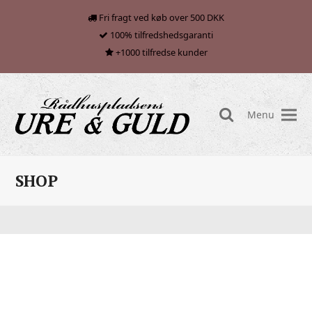
Fri fragt ved køb over 500 DKK
100% tilfredshedsgaranti
+1000 tilfredse kunder
Menu
search
SHOP