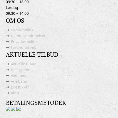
09:30 – 18:00
Lørdag
09:30 – 14:00
OM OS
Cookiepolitik
Handelsbetingelser
Privatlivspolitik
Fortryd dit køb
AKTUELLE TILBUD
Aktuelle tilbud
Halskæder
Vedhæng
Armbånd
Ørestikker
Ring
BETALINGSMETODER