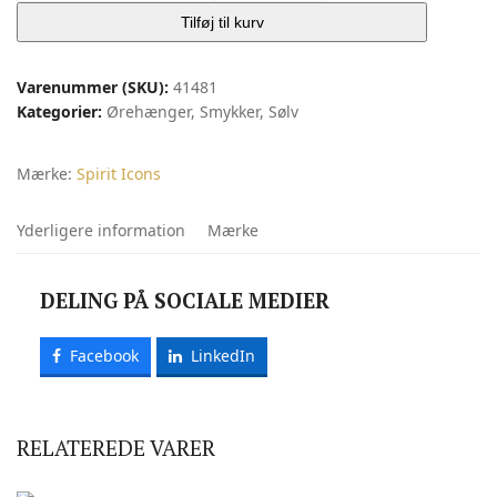
|
Tilføj til kurv
Spirit
Icons
Varenummer (SKU):
41481
antal
Kategorier:
Ørehænger
,
Smykker
,
Sølv
Mærke:
Spirit Icons
Yderligere information
Mærke
DELING PÅ SOCIALE MEDIER
Facebook
LinkedIn
RELATEREDE VARER