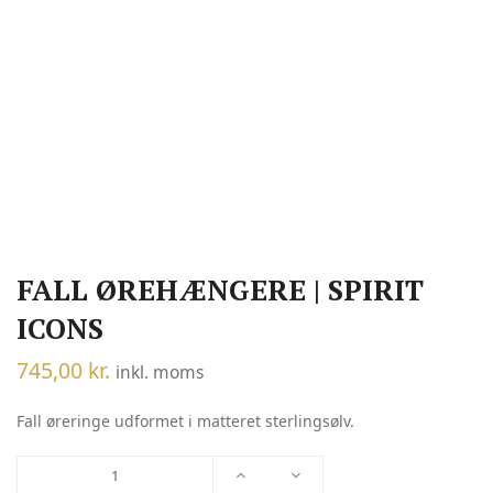
FALL ØREHÆNGERE | SPIRIT
ICONS
745,00
kr.
inkl. moms
Fall øreringe udformet i matteret sterlingsølv.
Fall
ørehængere