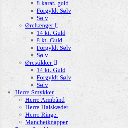
8 karat. guld
Forgyldt Sølv
Sølv
Ørehænger
14 kt. Guld
8 kt. Guld
Forgyldt Sølv
Sølv
Ørestikker
14 kt. Guld
Forgyldt Sølv
Sølv
Herre Smykker
Herre Armbånd
Herre Halskæder
Herre Ringe.
Manchetknapper