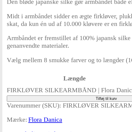
Den bløde japanske silke gør armbåndet både el
Midt i armbåndet sidder en ægte firkløver, pluk
skat, da kun én ud af 10.000 kløvere er en firkl
Armbåndet er fremstillet af 100% japansk silke o
genanvendte materialer.
Vælg mellem 8 smukke farver og to længder (16,5
Længde
FIRKLØVER SILKEARMBÅND | Flora Danica
Tilføj til kurv
Varenummer (SKU):
FIRKLØVER SILKEAR
Mærke:
Flora Danica