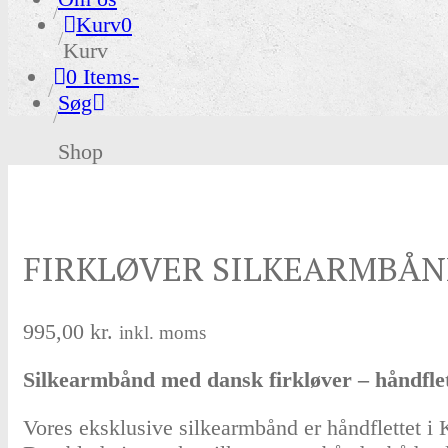
Kurv
0
Kurv
0 Items
-
Søg
Shop
FIRKLØVER SILKEARMBÅND
995,00
kr.
inkl. moms
Silkearmbånd med dansk firkløver – håndflet
Vores eksklusive silkearmbånd er håndflettet i