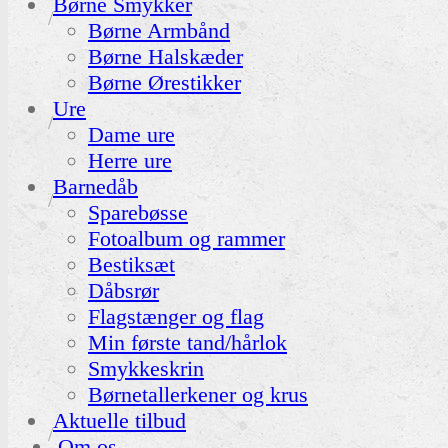
Børne Smykker
Børne Armbånd
Børne Halskæder
Børne Ørestikker
Ure
Dame ure
Herre ure
Barnedåb
Sparebøsse
Fotoalbum og rammer
Bestiksæt
Dåbsrør
Flagstænger og flag
Min første tand/hårlok
Smykkeskrin
Børnetallerkener og krus
Aktuelle tilbud
Om os