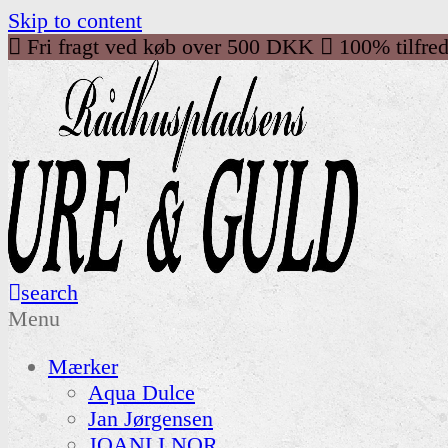
Skip to content
Fri fragt ved køb over 500 DKK
100% tilfre
search
Menu
Mærker
Aqua Dulce
Jan Jørgensen
JOANLI NOR