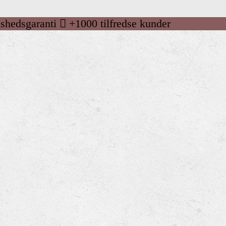
dshedsgaranti
+1000 tilfredse kunder