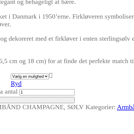
egant og behageligt at bære.
ket i Danmark i 1950’erne. Firkløveren symboliser
øver.
g dekoreret med et firkløver i enten sterlingsølv e
 cm og 18 cm) for at finde det perfekte match til 
Ryd
 antal
MBÅND CHAMPAGNE, SØLV
Kategorier:
Armb