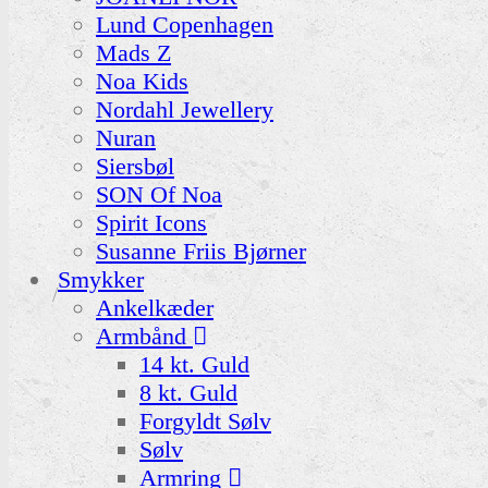
Lund Copenhagen
Mads Z
Noa Kids
Nordahl Jewellery
Nuran
Siersbøl
SON Of Noa
Spirit Icons
Susanne Friis Bjørner
Smykker
Ankelkæder
Armbånd
14 kt. Guld
8 kt. Guld
Forgyldt Sølv
Sølv
Armring