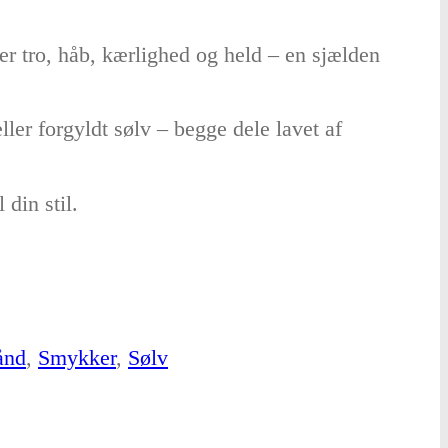
er tro, håb, kærlighed og held – en sjælden
ller forgyldt sølv – begge dele lavet af
din stil.
ånd
,
Smykker
,
Sølv