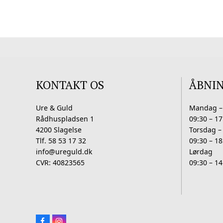
Mulighederne
kan
vælges
på
varesiden
KONTAKT OS
ÅBNI
Ure & Guld
Mandag –
Rådhuspladsen 1
09:30 – 17
4200 Slagelse
Torsdag –
Tlf. 58 53 17 32
09:30 – 18
info@ureguld.dk
Lørdag
CVR: 40823565
09:30 – 14