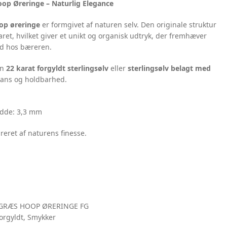
op Øreringe – Naturlig Elegance
op øreringe
er formgivet af naturen selv. Den originale struktur
aret, hvilket giver et unikt og organisk udtryk, der fremhæver
ed hos bæreren.
en
22 karat forgyldt sterlingsølv
eller
sterlingsølv belagt med
lans og holdbarhed.
edde: 3,3 mm
ireret af naturens finesse.
GRÆS HOOP ØRERINGE FG
orgyldt
,
Smykker