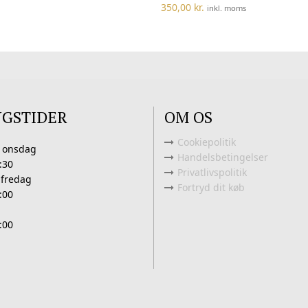
350,00
kr.
inkl. moms
NGSTIDER
OM OS
Cookiepolitik
 onsdag
Handelsbetingelser
:30
Privatlivspolitik
 fredag
Fortryd dit køb
:00
:00