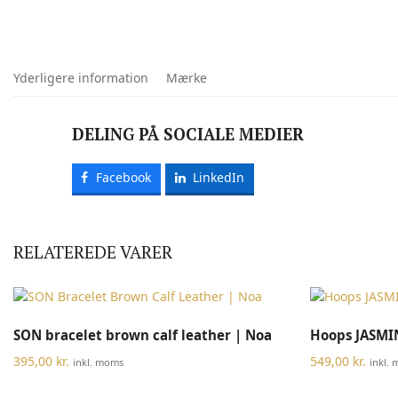
Yderligere information
Mærke
DELING PÅ SOCIALE MEDIER
Facebook
LinkedIn
RELATEREDE VARER
Dette
VÆLG MULIGHEDER
SON bracelet brown calf leather | Noa
Hoops JASMI
vare
har
395,00
kr.
549,00
kr.
inkl. moms
inkl.
flere
varianter.