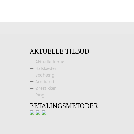
varianter.
Mulighederne
Mulighederne
kan
kan
vælges
vælges
på
på
varesiden
varesiden
AKTUELLE TILBUD
Aktuelle tilbud
Halskæder
Vedhæng
Armbånd
Ørestikker
Ring
BETALINGSMETODER