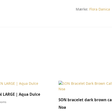
Mærke:
Flora Danica
TILFØJ TIL KURV
N LARGE | Aqua Dulce
VÆLG MULIGHEDER
SON bracelet dark brown cal
 moms
Noa