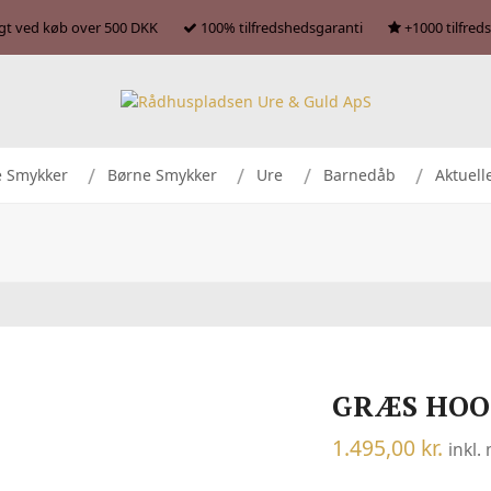
agt ved køb over 500 DKK
100% tilfredshedsgaranti
+1000 tilfred
e Smykker
Børne Smykker
Ure
Barnedåb
Aktuell
GRÆS HOOP
1.495,00
kr.
inkl