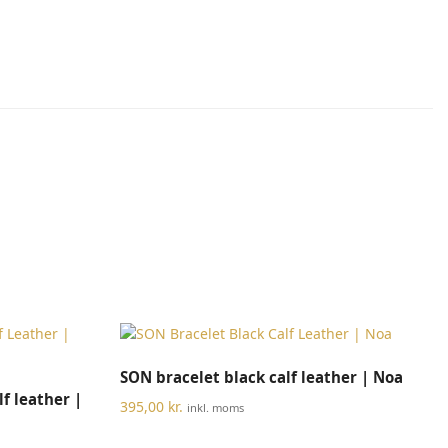
Dette
VÆLG MULIGHEDER
SON bracelet black calf leather | Noa
Dette
vare
f leather |
vare
har
395,00
kr.
inkl. moms
har
flere
flere
varianter.