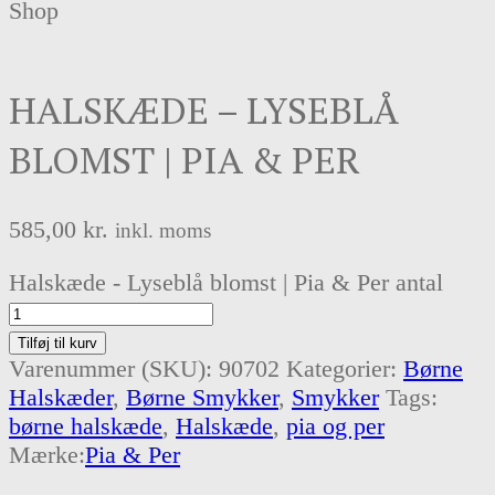
Shop
HALSKÆDE – LYSEBLÅ
BLOMST | PIA & PER
585,00
kr.
inkl. moms
Halskæde - Lyseblå blomst | Pia & Per antal
Tilføj til kurv
Varenummer (SKU):
90702
Kategorier:
Børne
Halskæder
,
Børne Smykker
,
Smykker
Tags:
børne halskæde
,
Halskæde
,
pia og per
Mærke:
Pia & Per