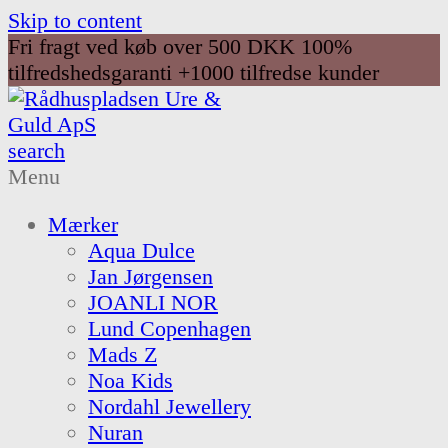
Skip to content
Fri fragt ved køb over 500 DKK
100%
tilfredshedsgaranti
+1000 tilfredse kunder
search
Menu
Mærker
Aqua Dulce
Jan Jørgensen
JOANLI NOR
Lund Copenhagen
Mads Z
Noa Kids
Nordahl Jewellery
Nuran