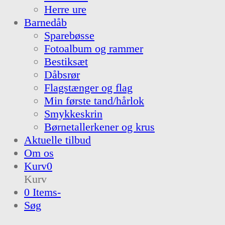
Herre ure
Barnedåb
Sparebøsse
Fotoalbum og rammer
Bestiksæt
Dåbsrør
Flagstænger og flag
Min første tand/hårlok
Smykkeskrin
Børnetallerkener og krus
Aktuelle tilbud
Om os
Kurv
0
Kurv
0 Items
-
Søg