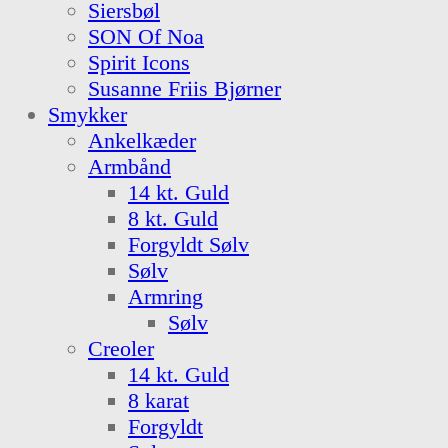
Siersbøl
SON Of Noa
Spirit Icons
Susanne Friis Bjørner
Smykker
Ankelkæder
Armbånd
14 kt. Guld
8 kt. Guld
Forgyldt Sølv
Sølv
Armring
Sølv
Creoler
14 kt. Guld
8 karat
Forgyldt