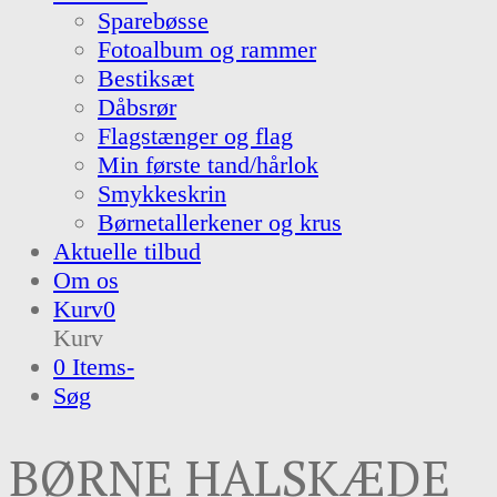
Sparebøsse
Fotoalbum og rammer
Bestiksæt
Dåbsrør
Flagstænger og flag
Min første tand/hårlok
Smykkeskrin
Børnetallerkener og krus
Aktuelle tilbud
Om os
Kurv
0
Kurv
0 Items
-
Søg
BØRNE HALSKÆDE