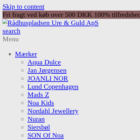
Skip to content
Fri fragt ved køb over 500 DKK
100% tilfredshe
search
Menu
Mærker
Aqua Dulce
Jan Jørgensen
JOANLI NOR
Lund Copenhagen
Mads Z
Noa Kids
Nordahl Jewellery
Nuran
Siersbøl
SON Of Noa